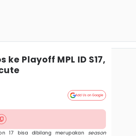
s ke Playoff MPL ID S17,
zcute
Add Us on Google
on 17 bisa dibilang merupakan
season