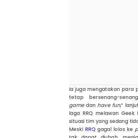
Ia juga mengatakan para 
tetap bersenang-senang.
game
dan
have fun
,” lanj
laga RRQ melawan Geek F
situasi tim yang sedang tid
Meski
RRQ
gagal lolos ke
p
tak dapat diubah, menja