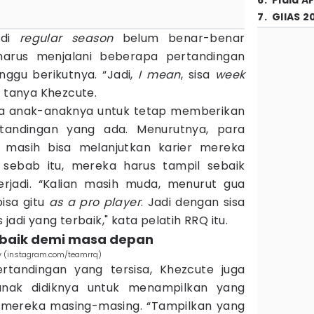
6
.
Piala A
7
.
GIIAS 2
 di
regular season
belum benar-benar
harus menjalani beberapa pertandingan
nggu berikutnya. “Jadi,
I mean
, sisa
week
” tanya Khezcute.
a anak-anaknya untuk tetap memberikan
rtandingan yang ada. Menurutnya, para
masih bisa melanjutkan karier mereka
 sebab itu, mereka harus tampil sebaik
rjadi. “Kalian masih muda, menurut gua
bisa gitu
as a pro player
. Jadi dengan sisa
jadi yang terbaik," kata pelatih RRQ itu.
erbaik demi masa depan
y (instagram.com/teamrrq)
ertandingan yang tersisa, Khezcute juga
nak didiknya untuk menampilkan yang
 mereka masing-masing. “Tampilkan yang