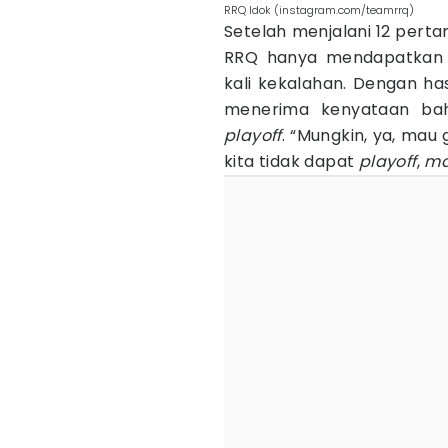
RRQ Idok (instagram.com/teamrrq)
Setelah menjalani 12 pert
RRQ hanya mendapatkan 
kali kekalahan. Dengan ha
menerima kenyataan bah
playoff
. “Mungkin, ya, mau
kita tidak dapat
playoff
,
ma