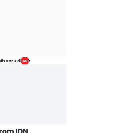
ih seru di
from IDN