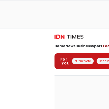
Home
News
Business
Sport
Te
For
# Yuk Vote
Iklanin
You