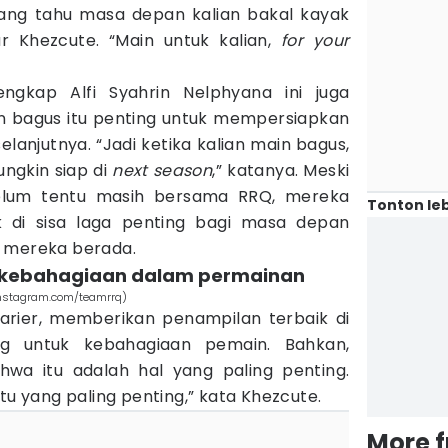
yang tahu masa depan kalian bakal kayak
r Khezcute. “Main untuk kalian,
for your
ngkap Alfi Syahrin Nelphyana ini juga
 bagus itu penting untuk mempersiapkan
elanjutnya. “Jadi ketika kalian main bagus,
ungkin siap di
next season
,” katanya. Meski
lum tentu masih bersama RRQ, mereka
Tonton leb
 di sisa laga penting bagi masa depan
n mereka berada.
ri kebahagiaan dalam permainan
(instagram.com/teamrrq)
rier, memberikan penampilan terbaik di
g untuk kebahagiaan pemain. Bahkan,
wa itu adalah hal yang paling penting.
 itu yang paling penting,” kata Khezcute.
More 