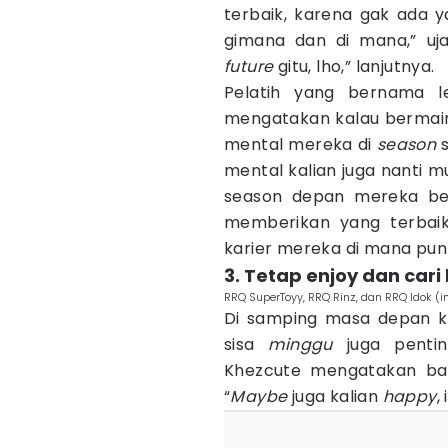
terbaik, karena gak ada 
gimana dan di mana,” uja
future
gitu, lho,” lanjutnya.
Pelatih yang bernama le
mengatakan kalau bermain
mental mereka di
season
s
mental kalian juga nanti m
season depan mereka be
memberikan yang terbaik
karier mereka di mana pu
3. Tetap enjoy dan ca
RRQ SuperToyy, RRQ Rinz, dan RRQ Idok 
Di samping masa depan ka
sisa
minggu
juga pentin
Khezcute mengatakan bah
“
Maybe
juga kalian
happy
,