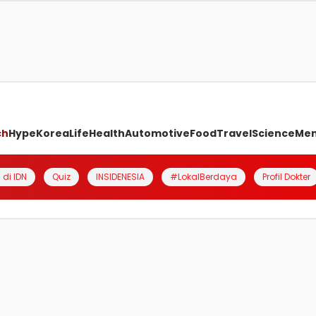
ch
Hype
Korea
Life
Health
Automotive
Food
Travel
Science
Me
 di IDN
Quiz
INSIDENESIA
#LokalBerdaya
Profil Dokter