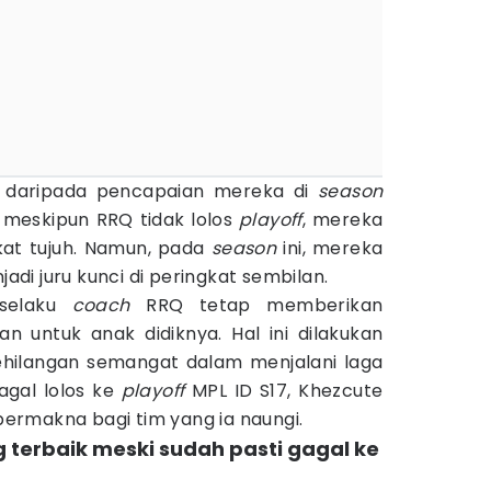
ruk daripada pencapaian mereka di
season
, meskipun RRQ tidak lolos
playoff
, mereka
kat tujuh. Namun, pada
season
ini, mereka
di juru kunci di peringkat sembilan.
 selaku
coach
RRQ tetap memberikan
 untuk anak didiknya. Hal ini dilakukan
ehilangan semangat dalam menjalani laga
agal lolos ke
playoff
MPL ID S17, Khezcute
rmakna bagi tim yang ia naungi.
g terbaik meski sudah pasti gagal ke