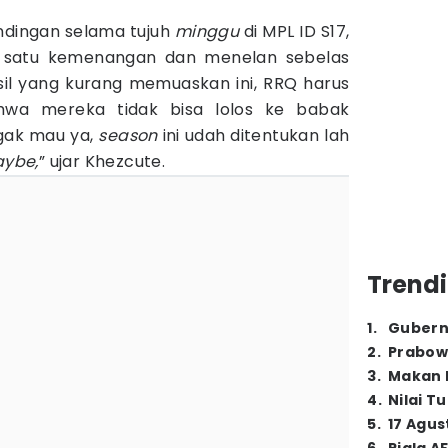
andingan selama tujuh
minggu
di MPL ID S17,
satu kemenangan dan menelan sebelas
sil yang kurang memuaskan ini, RRQ harus
wa mereka tidak bisa lolos ke babak
 gak mau ya,
season
ini udah ditentukan lah
ybe,
” ujar Khezcute.
Trendi
1
.
Gubern
2
.
Prabow
3
.
Makan B
4
.
Nilai T
5
.
17 Agus