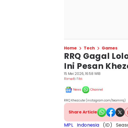
Home
Tech
Games
RRQ Gagal Lolo
Ini Pesan Khe
15 Mei 2026, 16:58 WIB
Rimelti Fitri
News
Channel
RRQ Khezcute (instagram.com/teamrrq)
Share Article
MPL Indonesia
(ID) Seas