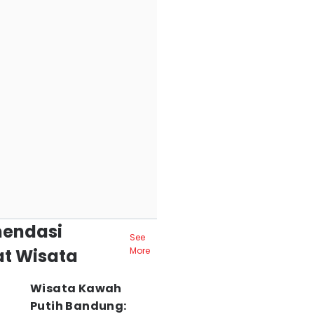
endasi
See
t Wisata
More
Wisata Kawah
Putih Bandung: