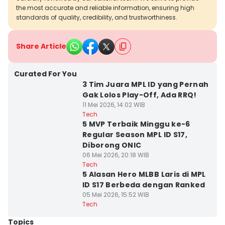
the most accurate and reliable information, ensuring high
standards of quality, credibility, and trustworthiness.
Share Article
Curated For You
3 Tim Juara MPL ID yang Pernah
Gak Lolos Play-Off, Ada RRQ!
11 Mei 2026, 14:02 WIB
Tech
5 MVP Terbaik Minggu ke-6
Regular Season MPL ID S17,
Diborong ONIC
06 Mei 2026, 20:18 WIB
Tech
5 Alasan Hero MLBB Laris di MPL
ID S17 Berbeda dengan Ranked
05 Mei 2026, 15:52 WIB
Tech
Topics