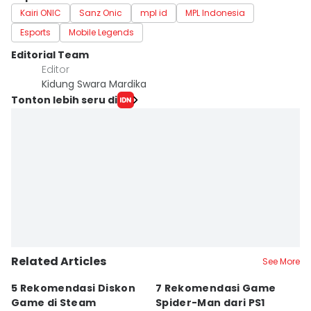
Kairi ONIC
Sanz Onic
mpl id
MPL Indonesia
Esports
Mobile Legends
Editorial Team
Editor
Kidung Swara Mardika
Tonton lebih seru di
Related Articles
See More
5 Rekomendasi Diskon
7 Rekomendasi Game
Sp
Game di Steam
Spider-Man dari PS1
M