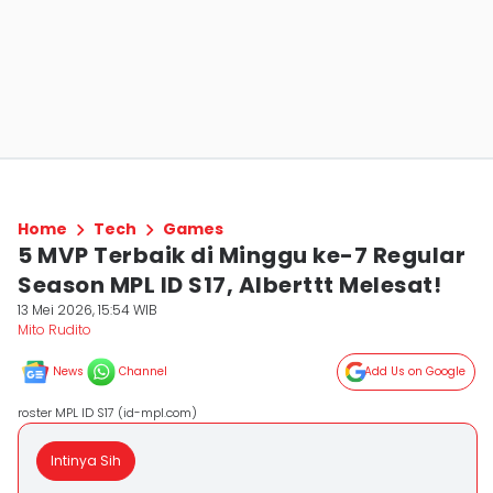
Home
Tech
Games
5 MVP Terbaik di Minggu ke-7 Regular
Season MPL ID S17, Alberttt Melesat!
13 Mei 2026, 15:54 WIB
Mito Rudito
News
Channel
Add Us on Google
roster MPL ID S17 (id-mpl.com)
Intinya Sih