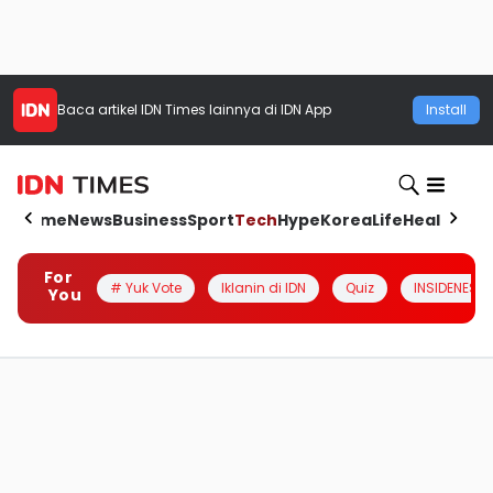
Baca artikel
IDN Times
lainnya di IDN App
Install
Home
News
Business
Sport
Tech
Hype
Korea
Life
Health
Aut
For
# Yuk Vote
Iklanin di IDN
Quiz
INSIDENESIA
You