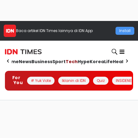
Baca artikel
IDN Times
lainnya di IDN App
Install
Home
News
Business
Sport
Tech
Hype
Korea
Life
Health
Aut
For
# Yuk Vote
Iklanin di IDN
Quiz
INSIDENESIA
You