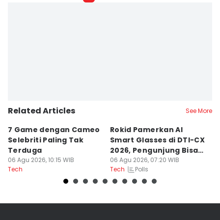
Related Articles
See More
7 Game dengan Cameo
Rokid Pamerkan AI
7
Selebriti Paling Tak
Smart Glasses di DTI-CX
S
Terduga
2026, Pengunjung Bisa
F
06 Agu 2026, 10:15 WIB
Coba
06 Agu 2026, 07:20 WIB
06
Polls
Tech
Tech
Te