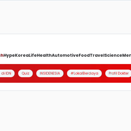
ch
Hype
Korea
Life
Health
Automotive
Food
Travel
Science
Me
 di IDN
Quiz
INSIDENESIA
#LokalBerdaya
Profil Dokter