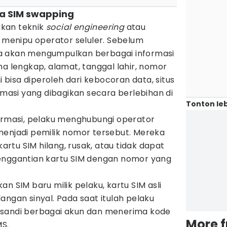
ja SIM swapping
kan teknik
social
engineering
atau
k menipu operator seluler. Sebelum
a akan mengumpulkan berbagai informasi
ma lengkap, alamat, tanggal lahir, nomor
ni bisa diperoleh dari kebocoran data, situs
ormasi yang dibagikan secara berlebihan di
Tonton leb
formasi, pelaku menghubungi operator
menjadi pemilik nomor tersebut. Mereka
tu SIM hilang, rusak, atau tidak dapat
enggantian kartu SIM dengan nomor yang
n SIM baru milik pelaku, kartu SIM asli
angan sinyal. Pada saat itulah pelaku
 sandi berbagai akun dan menerima kode
More 
MS.