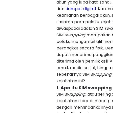
akun yang lupa kata sandi
dan
dompet digital
. Karena
keamanan berbagai akun, n
sasaran para pelaku kejah
diwaspadai adalah SIM
swa
SIM
swapping
merupakan 
pelaku mengambil alih nom
perangkat secara fisik. D
dapat menerima panggilan,
diterima oleh pemilik asli.
email, media sosial, hingga
sebenarnya SIM
swapping
kejahatan ini?
1. Apa itu SIM swapping
SIM
swapping
, atau sering
kejahatan siber di mana p
dengan memindahkannya ke