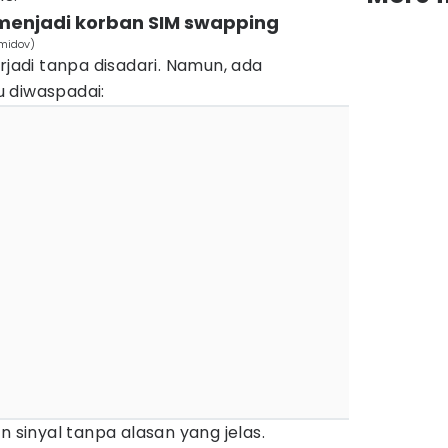
menjadi korban SIM swapping
emidov)
erjadi tanpa disadari. Namun, ada
 diwaspadai:
n sinyal tanpa alasan yang jelas.