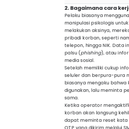
2. Bagaimana cara ker
Pelaku biasanya mengguna
manipulasi psikologis untu
melakukan aksinya, merek
pribadi korban, seperti na
telepon, hingga NIK. Data i
palsu (
phishing
), atau inf
media sosial.
Setelah memiliki cukup in
seluler dan berpura-pura 
biasanya mengaku bahwa kar
digunakan, lalu meminta p
sama.
Ketika operator mengaktifka
korban akan langsung kehil
dapat meminta reset kata
OTP yang dikirim melalui S