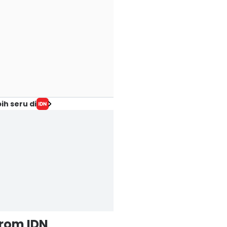
ih seru di
from IDN