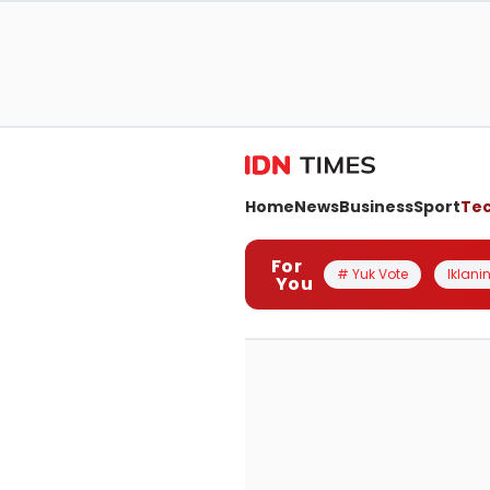
Home
News
Business
Sport
Te
For
# Yuk Vote
Iklanin
You