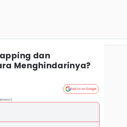
wapping dan
ra Menghindarinya?
Add Us on Google
ndemann)