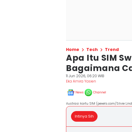
Home
Tech
Trend
Apa Itu SIM S
Bagaimana Ca
11 Jun 2026, 06:20 WIB
Eka Amira Yasien
News
Channel
ilustrasi kartu SIM (pexels.com/Silvie Li
Intinya Sih