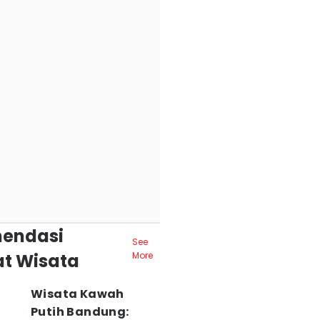
endasi
See
t Wisata
More
Wisata Kawah
Putih Bandung: