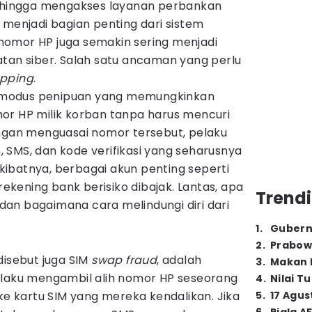
, hingga mengakses layanan perbankan
 menjadi bagian penting dari sistem
omor HP juga semakin sering menjadi
atan siber. Salah satu ancaman yang perlu
pping
.
modus penipuan yang memungkinkan
or HP milik korban tanpa harus mencuri
engan menguasai nomor tersebut, pelaku
 SMS, dan kode verifikasi yang seharusnya
 Akibatnya, berbagai akun penting seperti
 rekening bank berisiko dibajak. Lantas, apa
Trendi
dan bagaimana cara melindungi diri dari
1
.
Gubern
2
.
Prabow
 disebut juga SIM
swap
fraud
, adalah
3
.
Makan B
elaku mengambil alih nomor HP seseorang
4
.
Nilai T
 kartu SIM yang mereka kendalikan. Jika
5
.
17 Agus