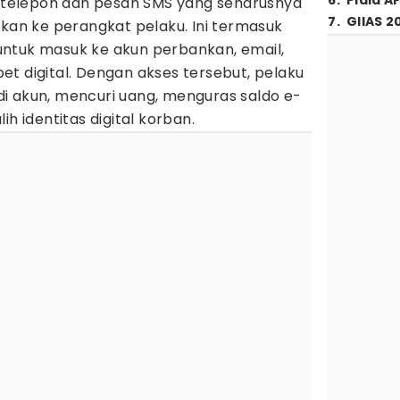
6
.
Piala A
an telepon dan pesan SMS yang seharusnya
7
.
GIIAS 2
hkan ke perangkat pelaku. Ini termasuk
ntuk masuk ke akun perbankan, email,
t digital. Dengan akses tersebut, pelaku
i akun, mencuri uang, menguras saldo e-
ih identitas digital korban.