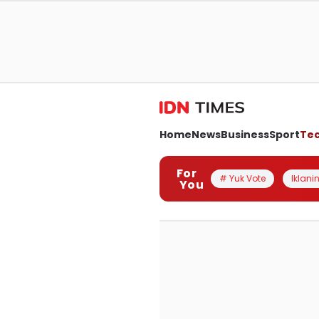
Home
News
Business
Sport
Te
For
# Yuk Vote
Iklanin
You