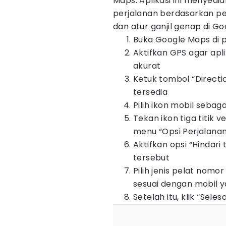
Maps. Aplikasi ini menyedi
perjalanan berdasarkan pe
dan atur ganjil genap di G
Buka Google Maps di p
Aktifkan GPS agar apl
akurat
Ketuk tombol “Directi
tersedia
Pilih ikon mobil sebag
Tekan ikon tiga titik ve
menu “Opsi Perjalana
Aktifkan opsi “Hindari
tersebut
Pilih jenis pelat nomo
sesuai dengan mobil 
Setelah itu, klik “Sel