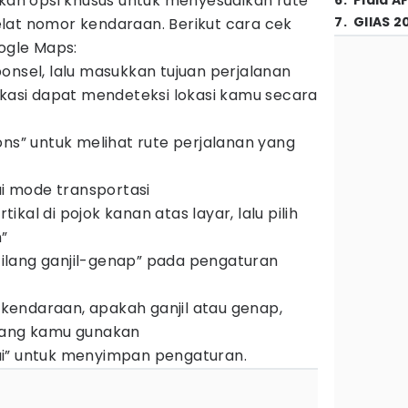
akan opsi khusus untuk menyesuaikan rute
6
.
Piala A
7
.
GIIAS 2
lat nomor kendaraan. Berikut cara cek
oogle Maps:
onsel, lalu masukkan tujuan perjalanan
ikasi dapat mendeteksi lokasi kamu secara
ons” untuk melihat rute perjalanan yang
ai mode transportasi
rtikal di pojok kanan atas layar, lalu pilih
n”
 tilang ganjil-genap” pada pengaturan
r kendaraan, apakah ganjil atau genap,
yang kamu gunakan
esai” untuk menyimpan pengaturan.