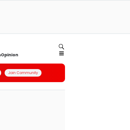
n
Opinion
Join Community