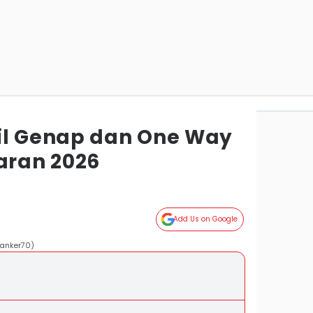
il Genap dan One Way
aran 2026
Add Us on Google
panker70)