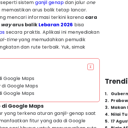
 seperti sistem
ganjil genap
dan jalur
one
 memastikan arus balik tetap lancar.
ung mencari informasi terkini karena
cara
 way
arus balik
Lebaran 2026
bisa
ps
secara praktis. Aplikasi ini menyediakan
al-time
yang memudahkan pemudik
katan dan rute terbaik. Yuk, simak
 di Google Maps
Trendi
y di Google Maps
di Google Maps
1
.
Gubern
2
.
Prabow
p di Google Maps
3
.
Makan B
lur yang terkena aturan ganjil-genap saat
4
.
Nilai T
anfaatkan fitur yang ada di Google
5
.
17 Agus