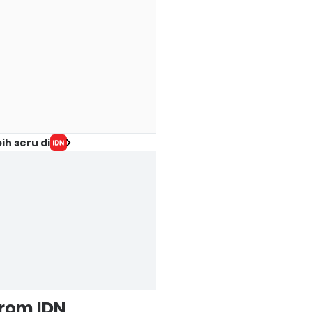
ih seru di
from IDN