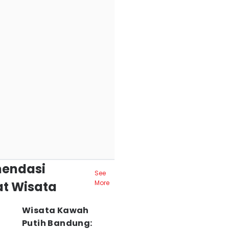
endasi
See
t Wisata
More
Wisata Kawah
Putih Bandung: