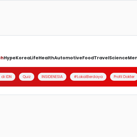
ch
Hype
Korea
Life
Health
Automotive
Food
Travel
Science
Me
 di IDN
Quiz
INSIDENESIA
#LokalBerdaya
Profil Dokter