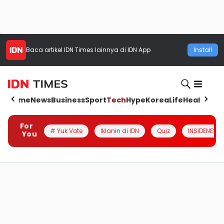
Baca artikel
IDN Times
lainnya di IDN App
Install
Home
News
Business
Sport
Tech
Hype
Korea
Life
Health
Aut
For
# Yuk Vote
Iklanin di IDN
Quiz
INSIDENESIA
You