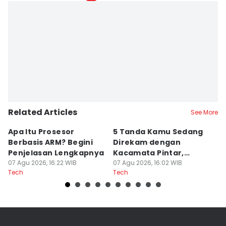
Related Articles
See More
Apa Itu Prosesor
5 Tanda Kamu Sedang
5
Berbasis ARM? Begini
Direkam dengan
P
Penjelasan Lengkapnya
Kacamata Pintar,
S
07 Agu 2026, 16:22 WIB
Waspada!
07 Agu 2026, 16:02 WIB
07
Tech
Tech
Te