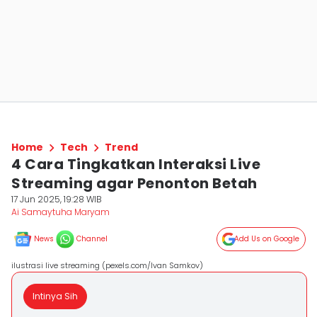
Home
Tech
Trend
4 Cara Tingkatkan Interaksi Live
Streaming agar Penonton Betah
17 Jun 2025, 19:28 WIB
Ai Samaytuha Maryam
News
Channel
Add Us on Google
ilustrasi live streaming (pexels.com/Ivan Samkov)
Intinya Sih