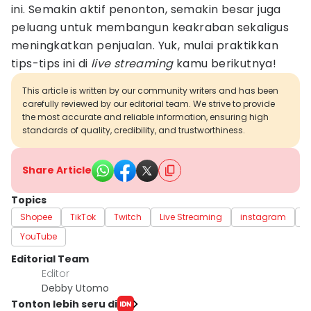
ini. Semakin aktif penonton, semakin besar juga
peluang untuk membangun keakraban sekaligus
meningkatkan penjualan. Yuk, mulai praktikkan
tips-tips ini di
live streaming
kamu berikutnya!
This article is written by our community writers and has been
carefully reviewed by our editorial team. We strive to provide
the most accurate and reliable information, ensuring high
standards of quality, credibility, and trustworthiness.
Share Article
Topics
Shopee
TikTok
Twitch
Live Streaming
instagram
I
YouTube
Editorial Team
Editor
Debby Utomo
Tonton lebih seru di