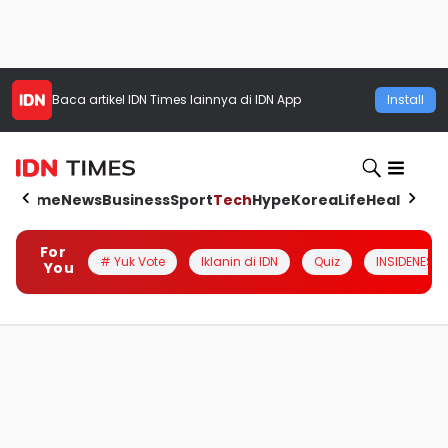
Baca artikel
IDN Times
lainnya di IDN App
Install
Home
News
Business
Sport
Tech
Hype
Korea
Life
Health
Aut
For
# Yuk Vote
Iklanin di IDN
Quiz
INSIDENESIA
You