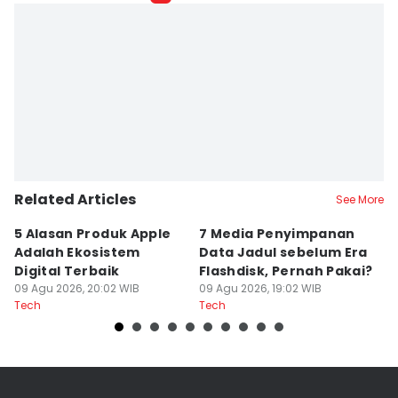
Related Articles
See More
5 Alasan Produk Apple
7 Media Penyimpanan
C
Adalah Ekosistem
Data Jadul sebelum Era
K
Digital Terbaik
Flashdisk, Pernah Pakai?
T
09 Agu 2026, 20:02 WIB
09 Agu 2026, 19:02 WIB
09
Tech
Tech
Te