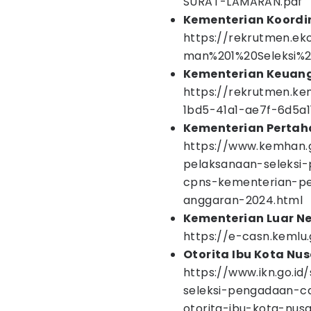
SURAT-LAMARAN.pdf
Kementerian Koordi
https://rekrutmen.ek
man%201%20Seleksi%
Kementerian Keuan
https://rekrutmen.k
1bd5-41a1-ae7f-6d5a1
Kementerian Perta
https://www.kemhan
pelaksanaan-seleksi-
cpns-kementerian-pe
anggaran-2024.html
Kementerian Luar Ne
https://e-casn.kemlu
Otorita Ibu Kota Nu
https://www.ikn.go.i
seleksi-pengadaan-ca
otorita-ibu-kota-nus