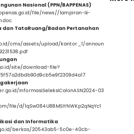
ngunan Nasional (PPN/BAPPENAS)
penas.go.id/file/news//lampiran-iii-
n.doc
ia dan TataRuang/Badan Pertanahan
o.id/cms/assets/upload/kantor_1/announ
9231538.pdf
bungan
o.id/site/download-file?
85f57a2dbdb90d9cb5e9f2309d4a17
agakerjaan
er.go.id/InformasiSeleksiCalonASN2024-03
.com/file/d/1qSw084U88MSiYNWKp2qNqYc1
kasi dan Informatika
.go.id/berkas/20543ab5-5c0e-40cb-