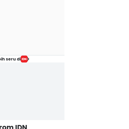
ih seru di
from IDN