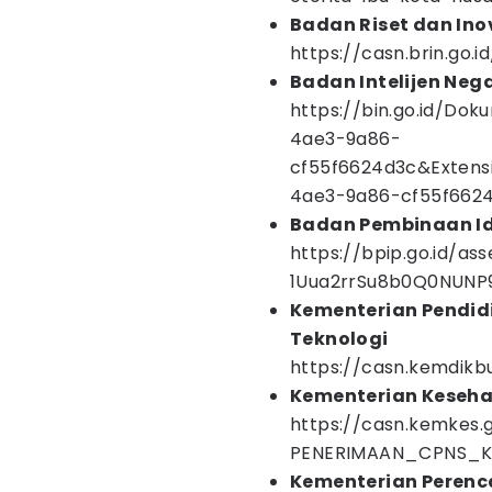
Badan Riset dan Ino
https://casn.brin.go.i
Badan Intelijen Neg
https://bin.go.id/Do
4ae3-9a86-
cf55f6624d3c&Extens
4ae3-9a86-cf55f662
Badan Pembinaan Id
https://bpip.go.id/a
1Uua2rrSu8b0Q0NUNP
Kementerian Pendidi
Teknologi
https://casn.kemdikb
Kementerian Keseh
https://casn.kemke
PENERIMAAN_CPNS_K
Kementerian Peren