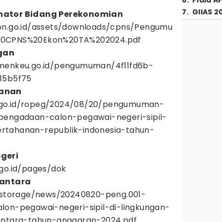
6
.
Piala A
7
.
GIIAS 2
nator Bidang Perekonomian
on.go.id/assets/downloads/cpns/Pengumu
20CPNS%20Ekon%20TA%202024.pdf
gan
emenkeu.go.id/pengumuman/4f11fd6b-
15b5f75
hanan
.go.id/ropeg/2024/08/20/pengumuman-
pengadaan-calon-pegawai-negeri-sipil-
rtahanan-republik-indonesia-tahun-
geri
.go.id/pages/dok
santara
d/storage/news/20240820-peng.001-
lon-pegawai-negeri-sipil-di-lingkungan-
antara-tahun-anggaran-2024.pdf