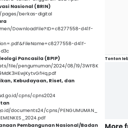
vasi Nasional (BRIN)
d/pages/berkas-digital
ara
kumen/DownloadFile?ID=c8277558-d41f-
ion=.pdf&FileName=c8277558-d41f-
4d3c
eologi Pancasila (BPIP)
Tonton leb
ssets/file/pengumuman/2024/08/19/3WF8K
9MdK3HEwjKytvGfHq.pdf
kan, Kebudayaan, Riset, dan
ud.go.id/cpns/cpns2024
atan
s.go.id/documents24/cpns/PENGUMUMAN_
EMENKES_2024.pdf
More 
canaan Pembangunan Nasional/Badan