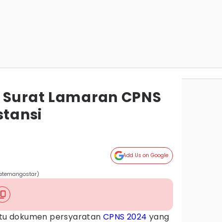
 Surat Lamaran CPNS
stansi
Add Us on Google
/Katemangostar)
satu dokumen persyaratan
CPNS 2024
yang