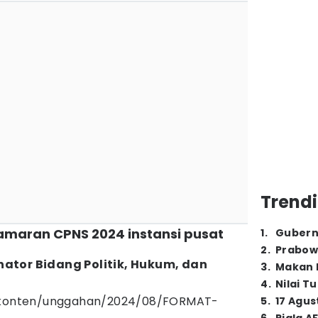
Trendi
 lamaran CPNS 2024 instansi pusat
1
.
Gubern
2
.
Prabow
ator Bidang Politik, Hukum, dan
3
.
Makan B
4
.
Nilai T
d/konten/unggahan/2024/08/FORMAT-
5
.
17 Agus