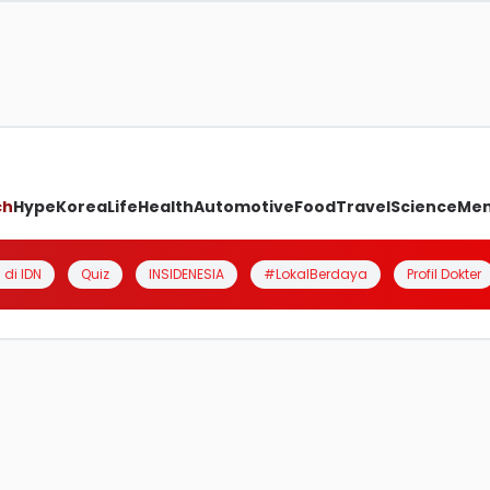
ch
Hype
Korea
Life
Health
Automotive
Food
Travel
Science
Me
 di IDN
Quiz
INSIDENESIA
#LokalBerdaya
Profil Dokter