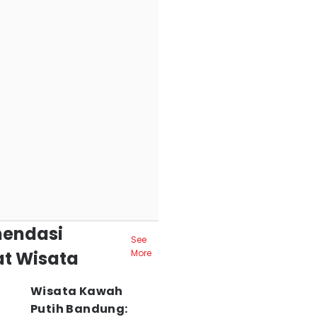
endasi
See
t Wisata
More
Wisata Kawah
Putih Bandung: