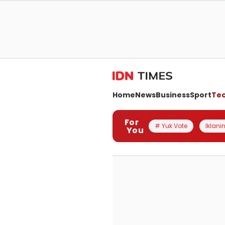
Home
News
Business
Sport
Te
For
# Yuk Vote
Iklanin
You