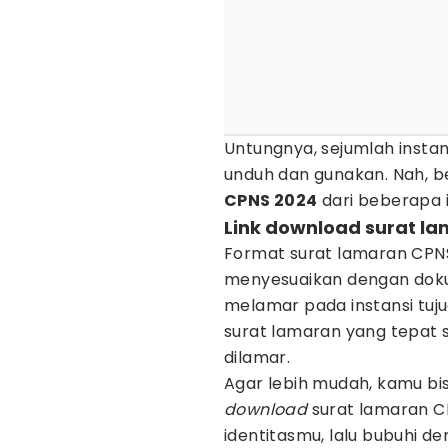
Untungnya, sejumlah insta
unduh dan gunakan. Nah, b
CPNS 2024
dari beberapa i
Link download surat l
Format surat lamaran CPNS
menyesuaikan dengan dok
melamar pada instansi tuj
surat lamaran yang tepat s
dilamar.
Agar lebih mudah, kamu b
download
surat lamaran CPN
identitasmu, lalu bubuhi d