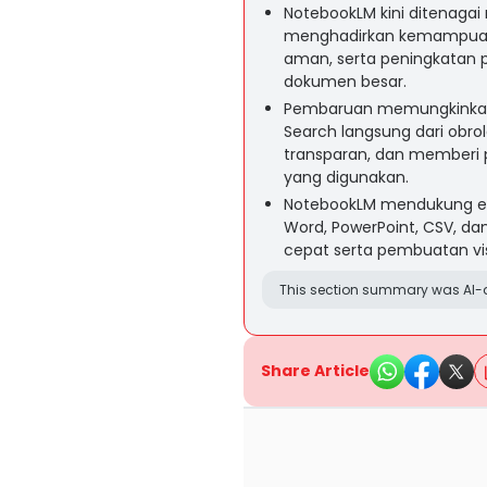
NotebookLM kini ditenagai 
menghadirkan kemampuan 
aman, serta peningkatan
dokumen besar.
Pembaruan memungkinkan A
Search langsung dari obro
transparan, dan memberi 
yang digunakan.
NotebookLM mendukung eksp
Word, PowerPoint, CSV, dan 
cepat serta pembuatan vis
This section summary was AI-a
Share Article