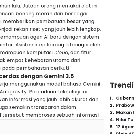
ahun lalu. Jutaan orang memakai alat ini
encari benang merah dari berbagai
smi memberikan pembaruan besar yang
di rekan riset yang jauh lebih lengkap.
emampuan agen AI baru dengan sistem
intar. Asisten ini sekarang ditenagai oleh
 kemampuan komputasi
cloud
, dan fitur
imak empat kehebatan utama dari
 pada pembahasan berikut!
h cerdas dengan Gemini 3.5
Trendi
erja menggunakan model bahasa Gemini
ntigravity. Perpaduan teknologi ini
1
.
Gubern
n informasi yang jauh lebih akurat dan
2
.
Prabow
i juga semakin transparan dalam
3
.
Makan B
 tersebut memproses sebuah informasi.
4
.
Nilai T
5
.
17 Agus