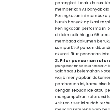
perangkat lunak khusus. Ke
memberikan AI banyak alat
Peningkatan ini membuka pe
butuh banyak aplikasi terpi
Peningkatan performa ini te
diklaim naik hingga 65 pe
membaca dokumen berukur
sampai 69,9 persen dibandin
akurasi fitur pencarian in
2. Fitur pencarian refe
peningkatan fitur search di NotebookLM (
Salah satu kelemahan Not
wajib menyiapkan dokumen 
pembaruan ini, kamu bisa 
dengan sebuah ide atau p
mengumpulkan referensi la
Asisten riset ini sudah te
mencari referensi web ber