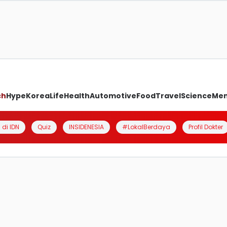
ch
Hype
Korea
Life
Health
Automotive
Food
Travel
Science
Me
 di IDN
Quiz
INSIDENESIA
#LokalBerdaya
Profil Dokter