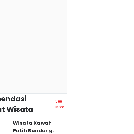
endasi
See
t Wisata
More
Wisata Kawah
Putih Bandung: