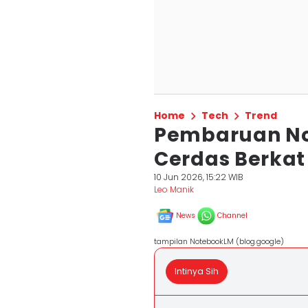
Home
Tech
Trend
Pembaruan No
Cerdas Berkat
10 Jun 2026, 15:22 WIB
Leo Manik
News
Channel
tampilan NotebookLM (blog.google)
Intinya Sih