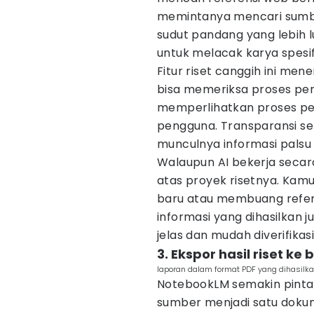
memintanya mencari sumbe
sudut pandang yang lebih lu
untuk melacak karya spesifi
Fitur riset canggih ini me
bisa memeriksa proses pen
memperlihatkan proses pe
pengguna. Transparansi s
munculnya informasi palsu a
Walaupun AI bekerja secar
atas proyek risetnya. Ka
baru atau membuang refere
informasi yang dihasilkan 
jelas dan mudah diverifikasi
3. Ekspor hasil riset k
laporan dalam format PDF yang dihasilka
NotebookLM semakin pintar
sumber menjadi satu dokum