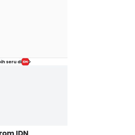
ih seru di
from IDN