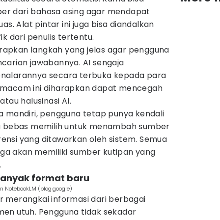
r dari bahasa asing agar mendapat
as. Alat pintar ini juga bisa diandalkan
k dari penulis tertentu.
nerapkan langkah yang jelas agar pengguna
carian jawabannya. AI sengaja
nalarannya secara terbuka kepada para
emacam ini diharapkan dapat mencegah
tau halusinasi AI.
a mandiri, pengguna tetap punya kendali
mu bebas memilih untuk menambah sumber
nsi yang ditawarkan oleh sistem. Semua
juga akan memiliki sumber kutipan yang
.
e banyak format baru
n NotebookLM (blog.google)
 merangkai informasi dari berbagai
en utuh. Pengguna tidak sekadar