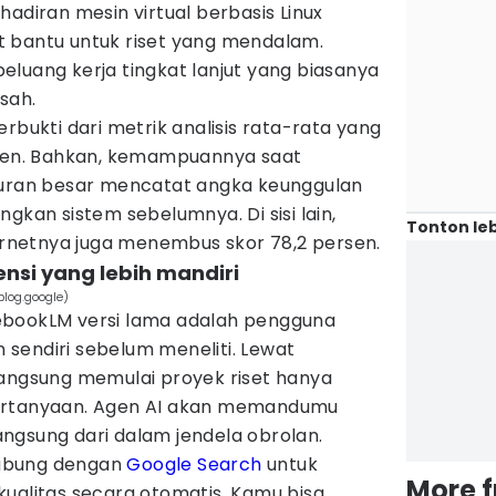
hadiran mesin virtual berbasis Linux
 bantu untuk riset yang mendalam.
luang kerja tingkat lanjut yang biasanya
sah.
rbukti dari metrik analisis rata-rata yang
rsen. Bahkan, kemampuannya saat
an besar mencatat angka keunggulan
gkan sistem sebelumnya. Di sisi lain,
Tonton leb
ternetnya juga menembus skor 78,2 persen.
rensi yang lebih mandiri
blog.google)
ebookLM versi lama adalah pengguna
sendiri sebelum meneliti. Lewat
langsung memulai proyek riset hanya
ertanyaan. Agen AI akan memandumu
ngsung dari dalam jendela obrolan.
rhubung dengan
Google Search
untuk
More 
kualitas secara otomatis. Kamu bisa