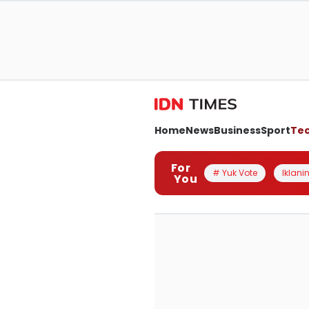
Home
News
Business
Sport
Te
For
# Yuk Vote
Iklanin
You