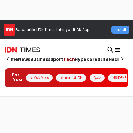
Baca artikel
IDN Times
lainnya di IDN App
Install
Home
News
Business
Sport
Tech
Hype
Korea
Life
Health
Aut
For
# Yuk Vote
Iklanin di IDN
Quiz
INSIDENESIA
You