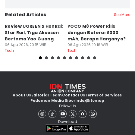
Related Articles
See More
Review UGREEN x Honkai:
POCO M8 Power Rilis
Q
Star Rail, Tiga Aksesori
dengan Baterai 8000
C
Bertema Yao Guang
mAh, Berapa Harganya?
I
06 Agu 2026, 20:15 WIB
06 Agu 2026, 19:18 WIB
06
Tech
Tech
Te
About Us
Editorial Team
Contact Us
Terms of Services
Pedoman Media Siber
Index
Sitemap
Follow Us
Download