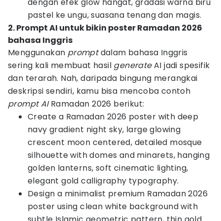
dengan efek glow hangat, gradasi warna biru
pastel ke ungu, suasana tenang dan magis.
2. Prompt AI untuk bikin poster Ramadan 2026
bahasa Inggris
Menggunakan
prompt
dalam bahasa Inggris
sering kali membuat hasil
generate
AI jadi spesifik
dan terarah. Nah, daripada bingung merangkai
deskripsi sendiri, kamu bisa mencoba contoh
prompt AI
Ramadan 2026
berikut:
Create a Ramadan 2026 poster with deep
navy gradient night sky, large glowing
crescent moon centered, detailed mosque
silhouette with domes and minarets, hanging
golden lanterns, soft cinematic lighting,
elegant gold calligraphy typography.
Design a minimalist premium Ramadan 2026
poster using clean white background with
subtle Islamic geometric pattern, thin gold