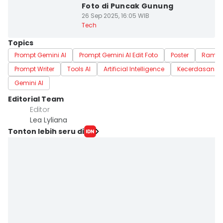
Foto di Puncak Gunung
26 Sep 2025, 16:05 WIB
Tech
Topics
Prompt Gemini AI
Prompt Gemini AI Edit Foto
Poster
Rama
Prompt Writer
Tools AI
Artificial Intelligence
Kecerdasan B
Gemini AI
Editorial Team
Editor
Lea Lyliana
Tonton lebih seru di