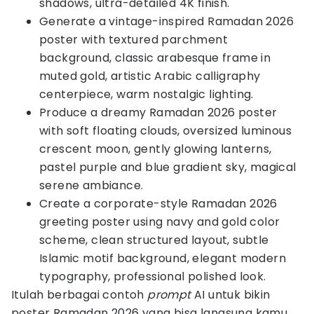
shadows, ultra-detailed 4K finish.
Generate a vintage-inspired Ramadan 2026
poster with textured parchment
background, classic arabesque frame in
muted gold, artistic Arabic calligraphy
centerpiece, warm nostalgic lighting.
Produce a dreamy Ramadan 2026 poster
with soft floating clouds, oversized luminous
crescent moon, gently glowing lanterns,
pastel purple and blue gradient sky, magical
serene ambiance.
Create a corporate-style Ramadan 2026
greeting poster using navy and gold color
scheme, clean structured layout, subtle
Islamic motif background, elegant modern
typography, professional polished look.
Itulah berbagai contoh
prompt
AI untuk bikin
poster Ramadan 2026 yang bisa langsung kamu