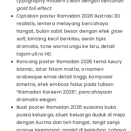
typography modern clean dengan sentuhan
gold foil effect
.
Ciptakan poster Ramadan 2026 ilustrasi 3D
realistis, lentera melayang bercahaya
hangat, bulan sabit besar dengan efek
glow
soft
, bintang kecil berkilau, awan tipis
dramatis, tone warna ungu ke biru, detail
tajam ultra HD.
Rancang poster Ramadan 2026 tema luxury
Islamic, latar hitam matte, ornamen
arabesque emas detail tinggi, komposisi
simetris, efek emboss halus pada tulisan
“Ramadan Kareem 2026”, pencahayaan
dramatis elegan.
Buat poster Ramadan 2026 suasana buka
puasa keluarga, siluet keluarga duduk di meja
dengan kurma dan teh hangat, langit senja
oranye keemasan, masjid di kejauhan, cahaya