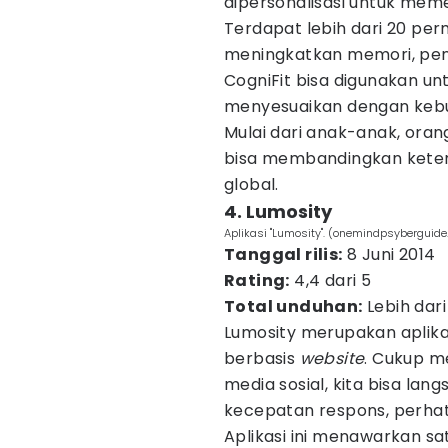
dipersonalisasi untuk meme
Terdapat lebih dari 20 pe
meningkatkan memori, penal
CogniFit bisa digunakan u
menyesuaikan dengan kebut
Mulai dari anak-anak, oran
bisa membandingkan keter
global.
4. Lumosity
Aplikasi "Lumosity". (onemindpsyberguide
Tanggal rilis:
8 Juni 2014
Rating:
4,4 dari 5
Total unduhan:
Lebih dari
Lumosity merupakan aplikas
berbasis
website
. Cukup m
media sosial, kita bisa lan
kecepatan respons, perhat
Aplikasi ini menawarkan sa