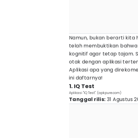
Namun, bukan berarti kita h
telah membuktikan bahwa
kognitif agar tetap tajam.
otak dengan aplikasi terten
Aplikasi apa yang direkom
ini daftarnya!
1. IQ Test
Aplikasi "IQ Test". (apkpure.com)
Tanggal rilis:
31 Agustus 2