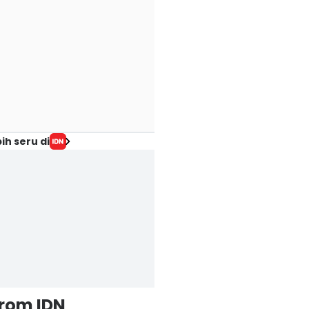
ih seru di
from IDN