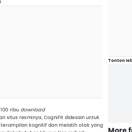
6
Tonton leb
 100 ribu
download
i situs resminya, CogniFit didesain untuk
rampilan kognitif dan melatih otak yang
More 