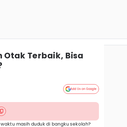
h Otak Terbaik, Bisa
?
Add Us on Google
, waktu masih duduk di bangku sekolah?