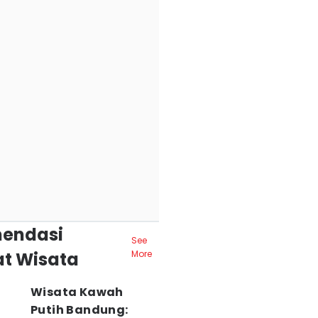
endasi
See
t Wisata
More
Wisata Kawah
Putih Bandung: