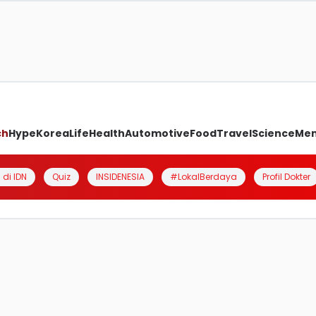
ch
Hype
Korea
Life
Health
Automotive
Food
Travel
Science
Me
 di IDN
Quiz
INSIDENESIA
#LokalBerdaya
Profil Dokter