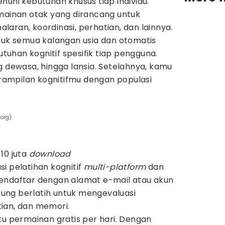
nuhi kebutuhan khusus tiap individu.
rmainan otak yang dirancang untuk
aran, koordinasi, perhatian, dan lainnya.
ntuk semua kalangan usia dan otomatis
uhan kognitif spesifik tiap pengguna.
g dewasa, hingga lansia. Setelahnya, kamu
ampilan kognitifmu dengan populasi
.org)
 10 juta
download
i pelatihan kognitif
multi-platform
dan
endaftar dengan alamat e-mail atau akun
gsung berlatih untuk mengevaluasi
ian, dan memori.
tu permainan gratis per hari. Dengan