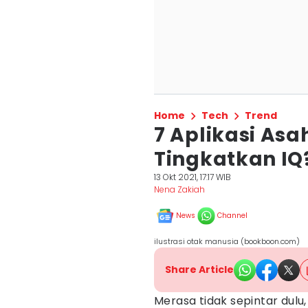
Home
Tech
Trend
7 Aplikasi Asa
Tingkatkan IQ
13 Okt 2021, 17:17 WIB
Nena Zakiah
News
Channel
ilustrasi otak manusia (bookboon.com)
Share Article
Merasa tidak sepintar dulu