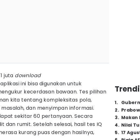
 1 juta
download
aplikasi ini bisa digunakan untuk
Trendi
engukur kecerdasan bawaan. Tes pilihan
an kita tentang kompleksitas pola,
1
.
Gubern
salah, dan menyimpan informasi.
2
.
Prabow
rdapat sekitar 60 pertanyaan. Secara
3
.
Makan B
 dan rumit. Setelah selesai, hasil tes IQ
4
.
Nilai T
 merasa kurang puas dengan hasilnya,
5
.
17 Agus