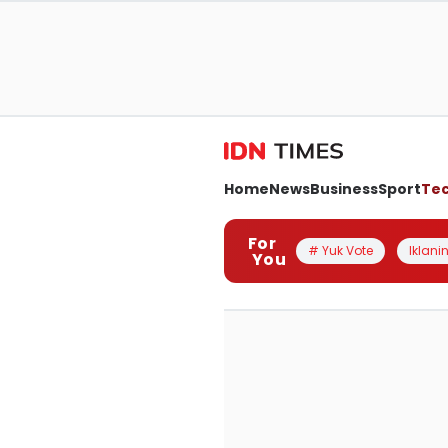
Home
News
Business
Sport
Te
For
# Yuk Vote
Iklanin
You