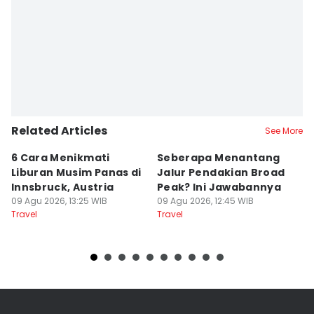
Related Articles
See More
6 Cara Menikmati
Seberapa Menantang
5
Liburan Musim Panas di
Jalur Pendakian Broad
T
Innsbruck, Austria
Peak? Ini Jawabannya
y
09 Agu 2026, 13:25 WIB
09 Agu 2026, 12:45 WIB
T
09
Travel
Travel
Tr