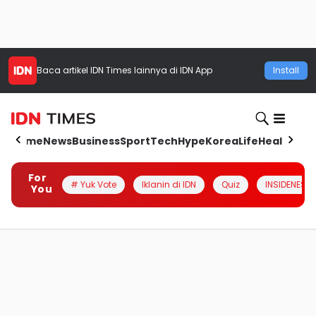
Baca artikel
IDN Times
lainnya di IDN App
Install
Home
News
Business
Sport
Tech
Hype
Korea
Life
Health
Aut
For
# Yuk Vote
Iklanin di IDN
Quiz
INSIDENESIA
You