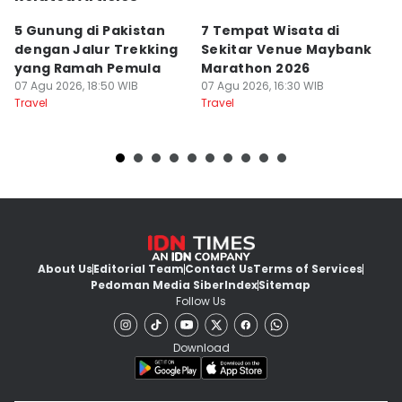
5 Gunung di Pakistan
7 Tempat Wisata di
L
dengan Jalur Trekking
Sekitar Venue Maybank
G
yang Ramah Pemula
Marathon 2026
P
07 Agu 2026, 18:50 WIB
07 Agu 2026, 16:30 WIB
d
07
Travel
Travel
Tr
About Us
Editorial Team
Contact Us
Terms of Services
Pedoman Media Siber
Index
Sitemap
Follow Us
Download