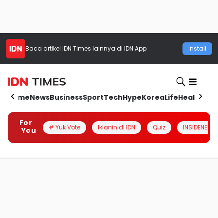
Baca artikel
IDN Times
lainnya di IDN App
Install
Home
News
Business
Sport
Tech
Hype
Korea
Life
Health
Aut
For
# Yuk Vote
Iklanin di IDN
Quiz
INSIDENESIA
You