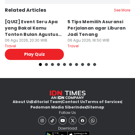
Related Articles
See More
[QUIZ] Event Seru Apa
5 Tips Memilih Asuransi
Sy
yang Bakal Kamu
Perjalanan agar Liburan
N
Tonton Bulan Agustus
Jadi Tenang
T
2026 Ini?
06 Agu 2026, 20:30 WIB
06 Agu 2026, 18:50 WIB
06
Travel
Travel
Tr
Play Quiz
About Us
Editorial Team
Contact Us
Terms of Services
Pedoman Media Siber
Index
Sitemap
Follow Us
Download