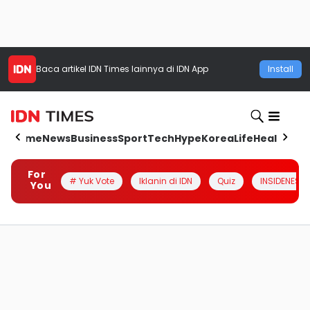
Baca artikel
IDN Times
lainnya di IDN App
Install
Home
News
Business
Sport
Tech
Hype
Korea
Life
Health
Aut
For
# Yuk Vote
Iklanin di IDN
Quiz
INSIDENESIA
You