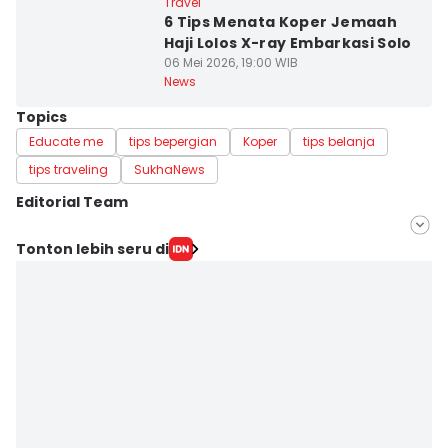
Travel
6 Tips Menata Koper Jemaah
Haji Lolos X-ray Embarkasi Solo
06 Mei 2026, 19:00 WIB
News
Topics
Educate me
tips bepergian
Koper
tips belanja
tips traveling
SukhaNews
Editorial Team
Editor
Tonton lebih seru di
savira Ivanka
Editor
Atqo Sy