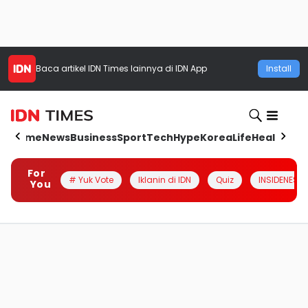
Baca artikel
IDN Times
lainnya di IDN App
Install
Home
News
Business
Sport
Tech
Hype
Korea
Life
Health
Aut
For
# Yuk Vote
Iklanin di IDN
Quiz
INSIDENESIA
You