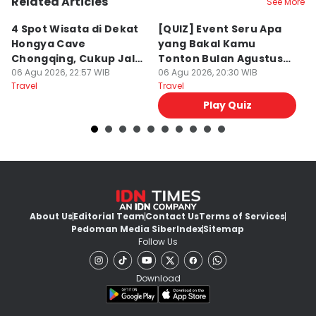
Related Articles
See More
4 Spot Wisata di Dekat
[QUIZ] Event Seru Apa
5
Hongya Cave
yang Bakal Kamu
P
Chongqing, Cukup Jalan
Tonton Bulan Agustus
J
Kaki!
06 Agu 2026, 22:57 WIB
2026 Ini?
06 Agu 2026, 20:30 WIB
06
Travel
Travel
Tr
Play Quiz
About Us
Editorial Team
Contact Us
Terms of Services
Pedoman Media Siber
Index
Sitemap
Follow Us
Download