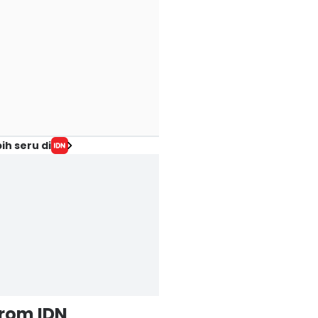
ih seru di
from IDN