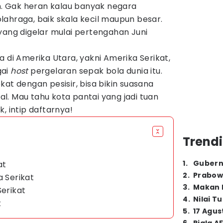
an. Gak heran kalau banyak negara
ahraga, baik skala kecil maupun besar.
ang digelar mulai pertengahan Juni
a di Amerika Utara, yakni Amerika Serikat,
gai
host
pergelaran sepak bola dunia itu.
kat dengan pesisir, bisa bikin suasana
. Mau tahu kota pantai yang jadi tuan
, intip daftarnya!
Trendi
1
.
Gubern
at
2
.
Prabow
a Serikat
3
.
Makan B
Serikat
4
.
Nilai T
t
5
.
17 Agus