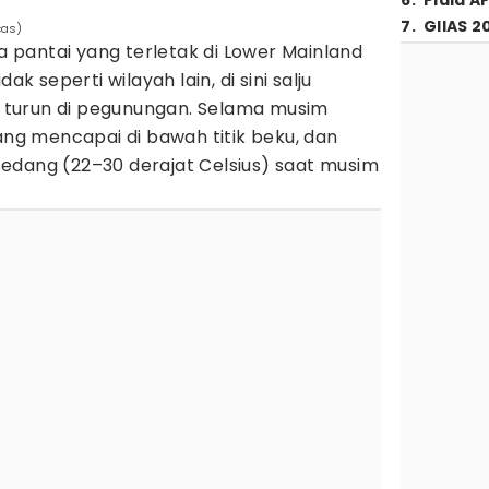
6
.
Piala A
7
.
GIIAS 2
cas)
pantai yang terletak di Lower Mainland
ak seperti wilayah lain, di sini salju
ng turun di pegunungan. Selama musim
rang mencapai di bawah titik beku, dan
edang (22–30 derajat Celsius) saat musim