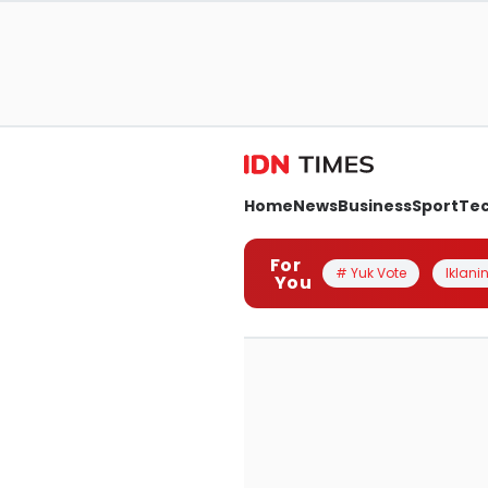
Home
News
Business
Sport
Te
For
# Yuk Vote
Iklanin
You