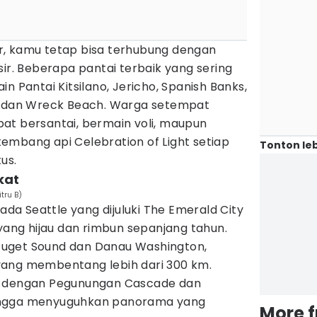
r, kamu tetap bisa terhubung dengan
sir. Beberapa pantai terbaik yang sering
n Pantai Kitsilano, Jericho, Spanish Banks,
h, dan Wreck Beach. Warga setempat
at bersantai, bermain voli, maupun
embang api Celebration of Light setiap
Tonton leb
us.
kat
tru B)
 ada Seattle yang dijuluki The Emerald City
ng hijau dan rimbun sepanjang tahun.
a Puget Sound dan Danau Washington,
yang membentang lebih dari 300 km.
u dengan Pegunungan Cascade dan
ingga menyuguhkan panorama yang
More 