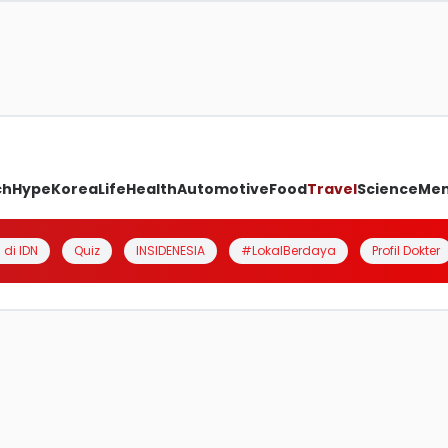
ch
Hype
Korea
Life
Health
Automotive
Food
Travel
Science
Me
 di IDN
Quiz
INSIDENESIA
#LokalBerdaya
Profil Dokter