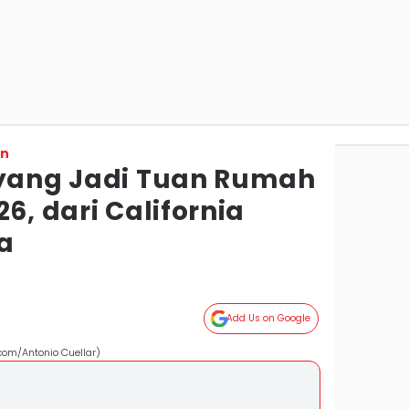
on
 yang Jadi Tuan Rumah
6, dari California
a
Add Us on Google
com/Antonio Cuellar)