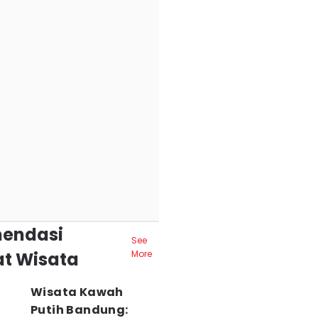
endasi
See
t Wisata
More
Wisata Kawah
Putih Bandung: