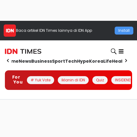
Baca artikel
IDN Times
lainnya di IDN App
Install
Home
News
Business
Sport
Tech
Hype
Korea
Life
Health
Aut
For
# Yuk Vote
Iklanin di IDN
Quiz
INSIDENESIA
You