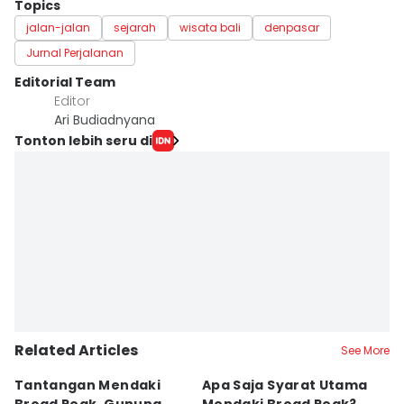
Topics
jalan-jalan
sejarah
wisata bali
denpasar
Jurnal Perjalanan
Editorial Team
Editor
Ari Budiadnyana
Tonton lebih seru di
Related Articles
See More
Tantangan Mendaki
Apa Saja Syarat Utama
5