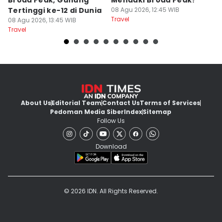
Broad Peak, Gunung
Mendaki Broad Peak?
S
Tertinggi ke-12 di Dunia
08 Agu 2026, 12:45 WIB
P
Travel
08 Agu 2026, 13:45 WIB
S
08
Travel
Tr
About Us
Editorial Team
Contact Us
Terms of Services
Pedoman Media Siber
Index
Sitemap
Follow Us
Download
© 2026 IDN. All Rights Reserved.