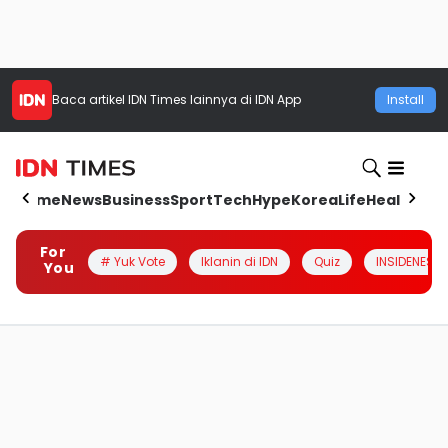
Baca artikel
IDN Times
lainnya di IDN App
Install
Home
News
Business
Sport
Tech
Hype
Korea
Life
Health
Aut
For
# Yuk Vote
Iklanin di IDN
Quiz
INSIDENESIA
You