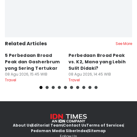
Related Articles
See More
5 Perbedaan Broad
Perbedaan Broad Peak
T
Peak dan Gasherbrum
vs. K2, Mana yang Lebih
B
yang Sering Tertukar
Sulit Didaki?
Te
08 Agu 2026, 15:45 WIB
08 Agu 2026, 14:45 WIB
08
Travel
Travel
Tr
About Us
Editorial Team
Contact Us
Terms of Services
Pedoman Media Siber
Index
Sitemap
Follow Us