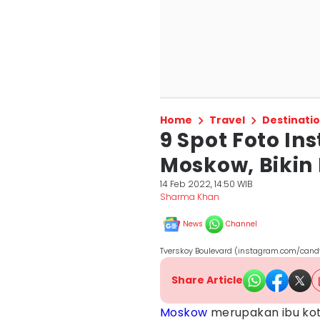
Home
Travel
Destinati
9 Spot Foto In
Moskow, Bikin 
14 Feb 2022, 14:50 WIB
Sharma Khan
News
Channel
Tverskoy Boulevard (instagram.com/cand
Share Article
Moskow
merupakan ibu kota