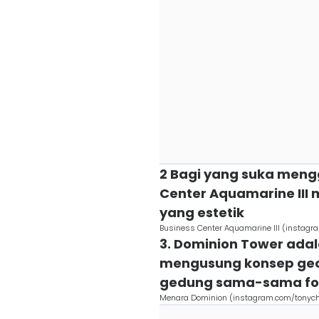
2 Bagi yang suka meng
Center Aquamarine II
yang estetik
Business Center Aquamarine III (instagr
3. Dominion Tower ada
mengusung konsep geo
gedung sama-sama fo
Menara Dominion (instagram.com/tonych