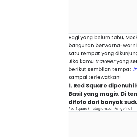
Bagi yang belum tahu, Mosk
bangunan berwarna-warni. 
satu tempat yang dikunjungi
Jika kamu
traveler
yang se
berikut sembilan tempat
I
sampai terlewatkan!
1. Red Square dipenuhi 
Basil yang magis. Di t
difoto dari banyak sud
Red Square (instagram.com/angelina)