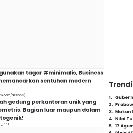
gunakan tagar #minimalis, Business
I memancarkan sentuhan modern
Trendi
am.com/arsnevl)
1
.
Gubern
lah gedung perkantoran unik yang
2
.
Prabow
metris. Bagian luar maupun dalam
3
.
Makan B
togenik!
4
.
Nilai T
_inc)
5
.
17 Agus