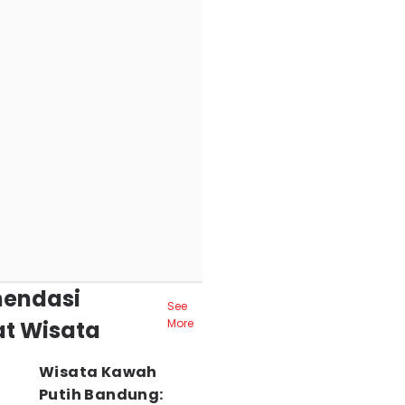
endasi
See
t Wisata
More
Wisata Kawah
Putih Bandung: