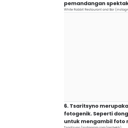
pemandangan spektak
White Rabbit Restaurant and Bar (instag
6. Tsaritsyno merupa
fotogenik. Seperti don
untuk mengambil fot
Tsaritsyno (instagram.com/pochekh)