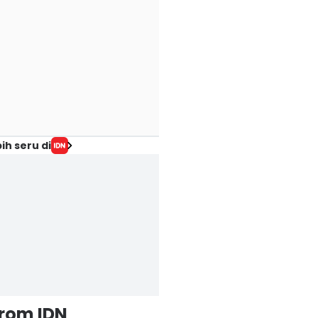
ih seru di
from IDN