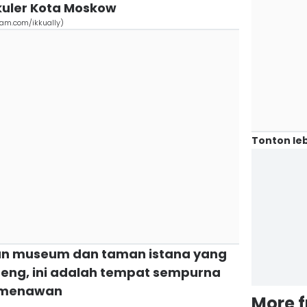
uler Kota Moskow
ram.com/ikkually)
Tonton leb
kan museum dan taman istana yang
geng, ini adalah tempat sempurna
o menawan
More 