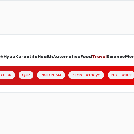
ch
Hype
Korea
Life
Health
Automotive
Food
Travel
Science
Me
 di IDN
Quiz
INSIDENESIA
#LokalBerdaya
Profil Dokter