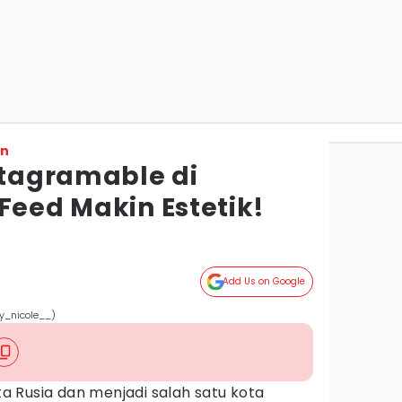
on
stagramable di
Feed Makin Estetik!
Add Us on Google
y_nicole__)
 Rusia dan menjadi salah satu kota