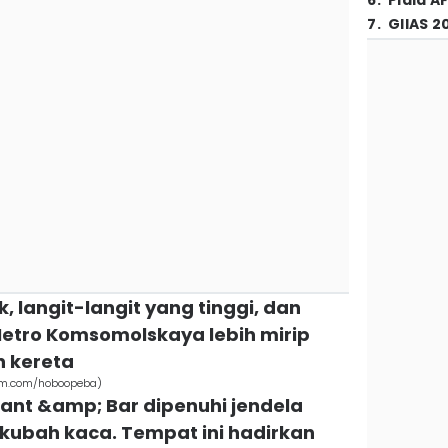
6
.
Piala A
7
.
GIIAS 2
k, langit-langit yang tinggi, dan
Metro Komsomolskaya lebih mirip
n kereta
am.com/hoboopeba)
rant &amp; Bar dipenuhi jendela
kubah kaca. Tempat ini hadirkan