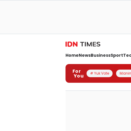
Home
News
Business
Sport
Te
For
# Yuk Vote
Iklanin
You