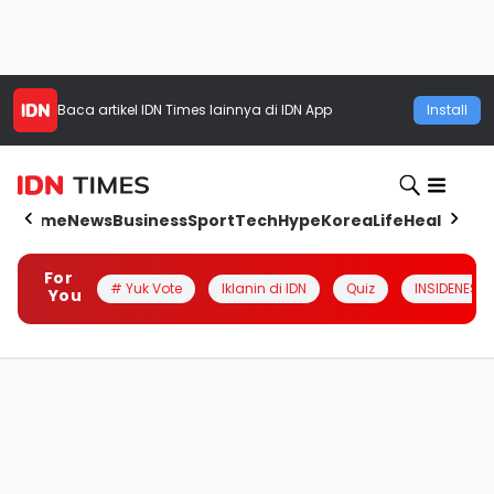
Baca artikel
IDN Times
lainnya di IDN App
Install
Home
News
Business
Sport
Tech
Hype
Korea
Life
Health
Aut
For
# Yuk Vote
Iklanin di IDN
Quiz
INSIDENESIA
You