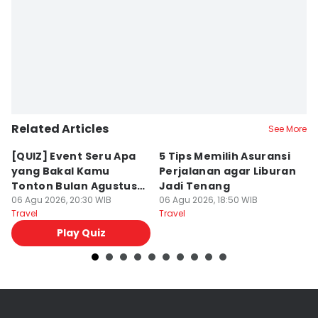
Related Articles
See More
[QUIZ] Event Seru Apa
5 Tips Memilih Asuransi
Sy
yang Bakal Kamu
Perjalanan agar Liburan
N
Tonton Bulan Agustus
Jadi Tenang
T
2026 Ini?
06 Agu 2026, 20:30 WIB
06 Agu 2026, 18:50 WIB
06
Travel
Travel
Tr
Play Quiz