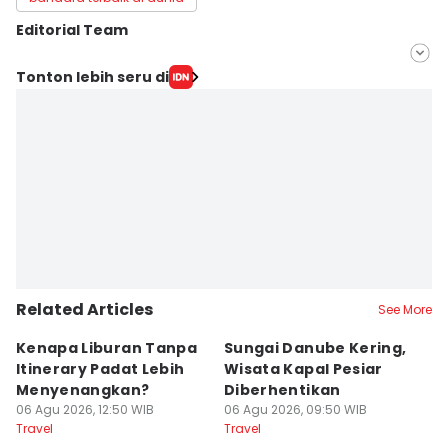
Editorial Team
Editor
Tonton lebih seru di
Dhiya Awlia Azzahra
Editor
Dewi Suci Rahayu
Related Articles
See More
Kenapa Liburan Tanpa
Sungai Danube Kering,
D
Itinerary Padat Lebih
Wisata Kapal Pesiar
B
Menyenangkan?
Diberhentikan
J
06 Agu 2026, 12:50 WIB
06 Agu 2026, 09:50 WIB
06
Travel
Travel
Tr