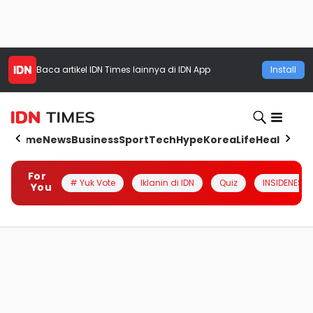
Baca artikel
IDN Times
lainnya di IDN App
Install
Home
News
Business
Sport
Tech
Hype
Korea
Life
Health
Aut
For
# Yuk Vote
Iklanin di IDN
Quiz
INSIDENESIA
You