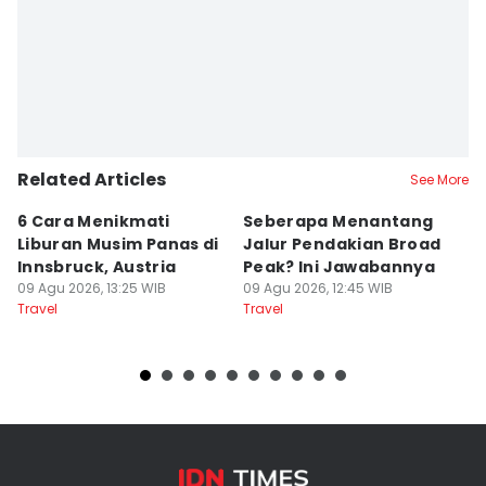
Related Articles
See More
6 Cara Menikmati
Seberapa Menantang
5
Liburan Musim Panas di
Jalur Pendakian Broad
T
Innsbruck, Austria
Peak? Ini Jawabannya
y
09 Agu 2026, 13:25 WIB
09 Agu 2026, 12:45 WIB
T
09
Travel
Travel
Tr