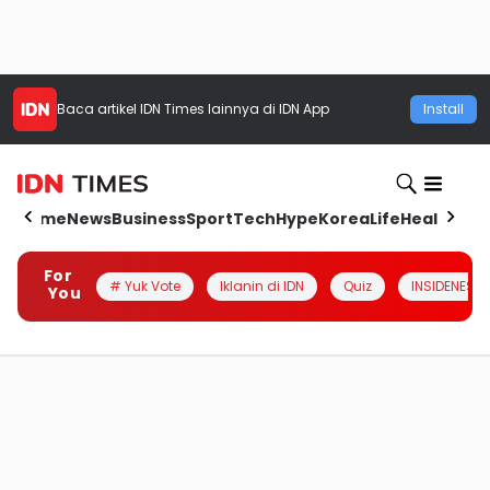
Baca artikel
IDN Times
lainnya di IDN App
Install
Home
News
Business
Sport
Tech
Hype
Korea
Life
Health
Aut
For
# Yuk Vote
Iklanin di IDN
Quiz
INSIDENESIA
You