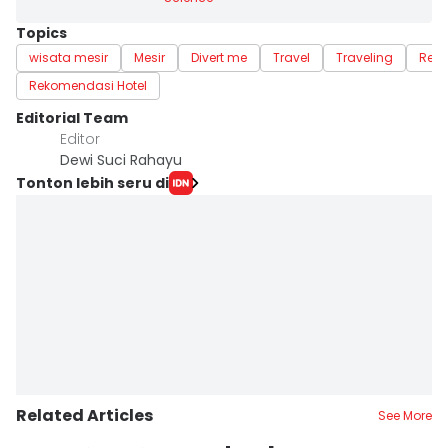
Topics
wisata mesir
Mesir
Divert me
Travel
Traveling
Reso
Rekomendasi Hotel
Editorial Team
Editor
Dewi Suci Rahayu
Tonton lebih seru di
Related Articles
See More