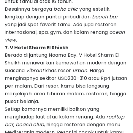
untuk tamu di atas 16 tahun.
Desainnya bergaya
boho chic
yang estetik,
lengkap dengan pantai pribadi dan
beach bar
yang jadi spot favorit tamu. Ada juga restoran
internasional, spa, gym, dan kolam renang
ocean
view
.
7. V Hotel Sharm El Shiekh
Berada di jantung Naama Bay, V Hotel Sharm El
Sheikh menawarkan kemewahan modern dengan
suasana
vibrant
khas resor
urban.
Harga
menginapnya sekitar USD230–310 atau Rp4 jutaan
per malam. Dari resor, kamu bisa langsung
menjelajahi area hiburan malam, restoran, hingga
pusat belanja.
Setiap kamarnya memiliki balkon yang
menghadap laut atau kolam renang. Ada
rooftop
bar
,
beach club
, hingga restoran dengan menu
Mediterania modern. Resor ini cocok untuk kamu