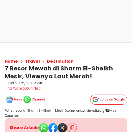
Home
Travel
Destination
7 Resor Mewah di Sharm El-Sheikh
Mesir, Viewnya Laut Merah!
13 Okt 2025, 20:02 WIB
Fina Wahibatun Nisa
News
Channel
Add Us on Google
Potret resor di Sharm El-Sheikh, Mesir (commons.wikimedia.org/Шухрат
Саъдиев)
Share Article