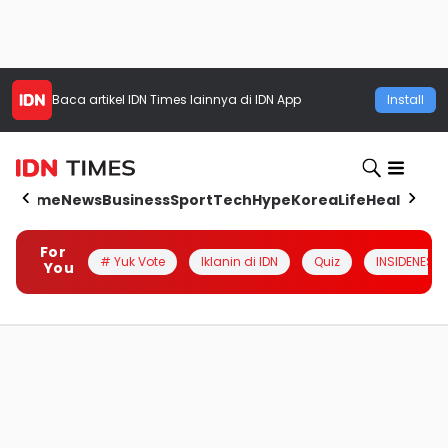
Baca artikel
IDN Times
lainnya di IDN App
Install
Home
News
Business
Sport
Tech
Hype
Korea
Life
Health
Aut
For
# Yuk Vote
Iklanin di IDN
Quiz
INSIDENESIA
You