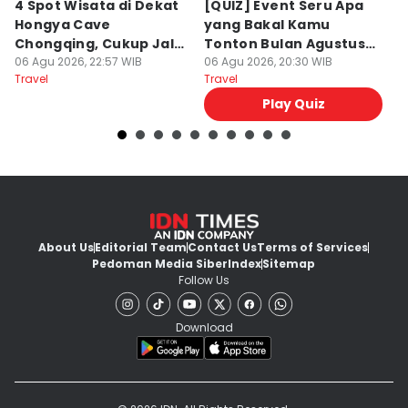
4 Spot Wisata di Dekat
[QUIZ] Event Seru Apa
5
Hongya Cave
yang Bakal Kamu
P
Chongqing, Cukup Jalan
Tonton Bulan Agustus
J
Kaki!
06 Agu 2026, 22:57 WIB
2026 Ini?
06 Agu 2026, 20:30 WIB
06
Travel
Travel
Tr
Play Quiz
About Us
Editorial Team
Contact Us
Terms of Services
Pedoman Media Siber
Index
Sitemap
Follow Us
Download