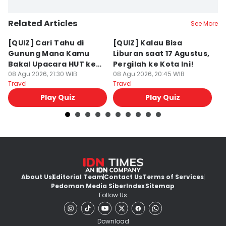
Related Articles
See More
[QUIZ] Cari Tahu di
[QUIZ] Kalau Bisa
5
Gunung Mana Kamu
Liburan saat 17 Agustus,
B
Bakal Upacara HUT ke-
Pergilah ke Kota Ini!
M
81 RI!
08 Agu 2026, 21:30 WIB
08 Agu 2026, 20:45 WIB
08
Travel
Travel
Tr
Play Quiz
Play Quiz
About Us
Editorial Team
Contact Us
Terms of Services
Pedoman Media Siber
Index
Sitemap
Follow Us
Download