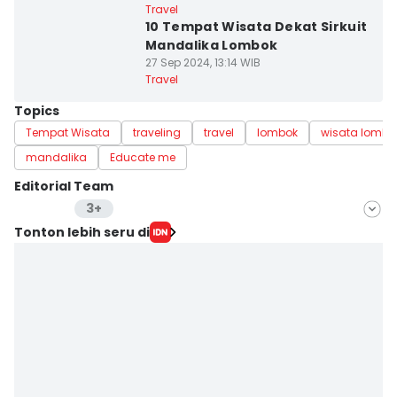
Travel
10 Tempat Wisata Dekat Sirkuit
Mandalika Lombok
27 Sep 2024, 13:14 WIB
Travel
Topics
Tempat Wisata
traveling
travel
lombok
wisata lombo
mandalika
Educate me
Editorial Team
3+
Editor
Tonton lebih seru di
Dhiya Awlia Azzahra
Editor
Dewi Suci Rahayu
Editor
Eddy Rusmanto