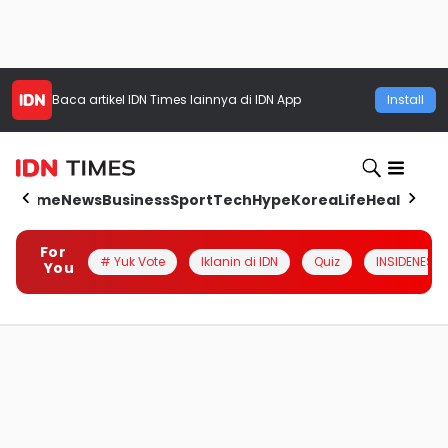
Baca artikel
IDN Times
lainnya di IDN App
Install
Home
News
Business
Sport
Tech
Hype
Korea
Life
Health
Aut
For
# Yuk Vote
Iklanin di IDN
Quiz
INSIDENESIA
You