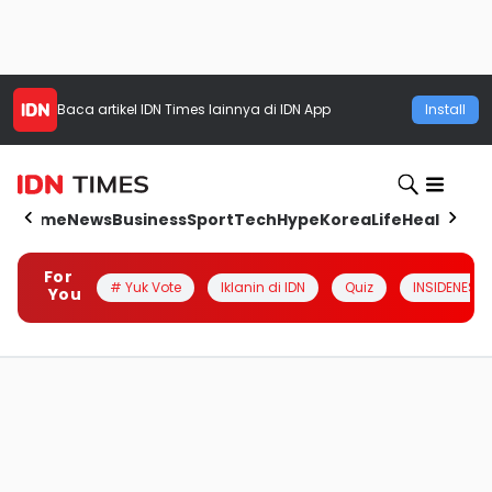
Baca artikel
IDN Times
lainnya di IDN App
Install
Home
News
Business
Sport
Tech
Hype
Korea
Life
Health
Aut
For
# Yuk Vote
Iklanin di IDN
Quiz
INSIDENESIA
You