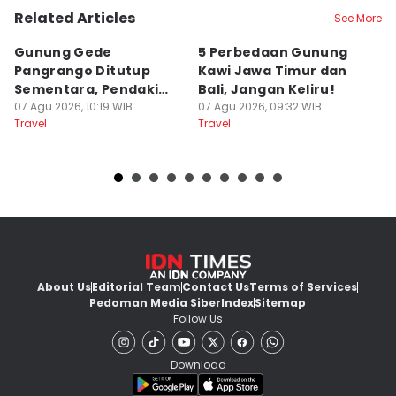
Related Articles
See More
Gunung Gede
5 Perbedaan Gunung
4
Pangrango Ditutup
Kawi Jawa Timur dan
H
Sementara, Pendaki
Bali, Jangan Keliru!
C
Bisa Ajukan Refund
07 Agu 2026, 10:19 WIB
07 Agu 2026, 09:32 WIB
K
06
Travel
Travel
Tr
About Us
Editorial Team
Contact Us
Terms of Services
Pedoman Media Siber
Index
Sitemap
Follow Us
Download