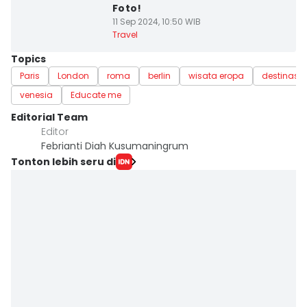
Foto!
11 Sep 2024, 10:50 WIB
Travel
Topics
Paris
London
roma
berlin
wisata eropa
destinasi 
venesia
Educate me
Editorial Team
Editor
Febrianti Diah Kusumaningrum
Tonton lebih seru di