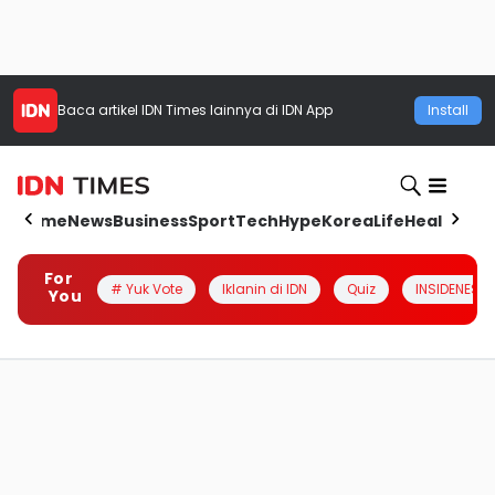
Baca artikel
IDN Times
lainnya di IDN App
Install
Home
News
Business
Sport
Tech
Hype
Korea
Life
Health
Aut
For
# Yuk Vote
Iklanin di IDN
Quiz
INSIDENESIA
You