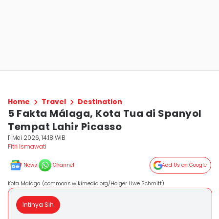
Home
Travel
Destination
5 Fakta Málaga, Kota Tua di Spanyol
Tempat Lahir Picasso
11 Mei 2026, 14:18 WIB
Fitri Ismawati
News
Channel
Add Us on Google
Kota Malaga (commons.wikimedia.org/Holger Uwe Schmitt)
Intinya Sih