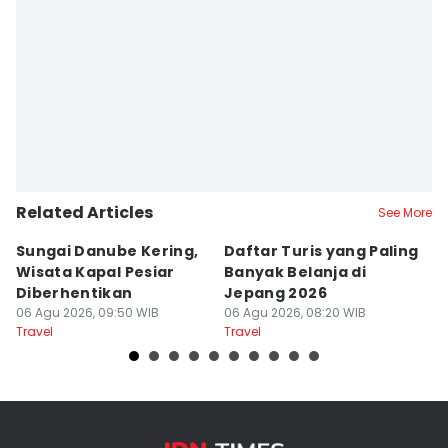
Related Articles
See More
Sungai Danube Kering,
Daftar Turis yang Paling
5
Wisata Kapal Pesiar
Banyak Belanja di
y
Diberhentikan
Jepang 2026
P
06 Agu 2026, 09:50 WIB
06 Agu 2026, 08:20 WIB
C
05
Travel
Travel
Tr