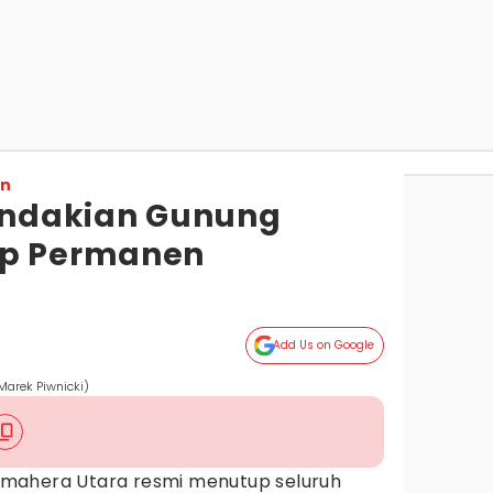
on
Pendakian Gunung
up Permanen
Add Us on Google
Marek Piwnicki)
mahera Utara resmi menutup seluruh