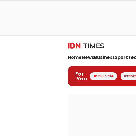
Home
News
Business
Sport
Te
For
# Yuk Vote
Iklanin
You