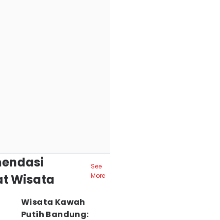
endasi
See
t Wisata
More
Wisata Kawah
Putih Bandung: