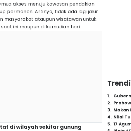
emua akses menuju kawasan pendakian
p permanen. Artinya, tidak ada lagi jalur
an masyarakat ataupun wisatawan untuk
saat ini maupun di kemudian hari.
Trendi
1
.
Gubern
2
.
Prabow
3
.
Makan B
4
.
Nilai T
5
.
17 Agus
at di wilayah sekitar gunung