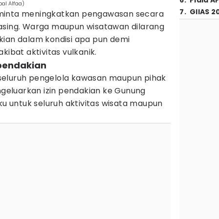
6
.
Piala A
al Alfaa)
7
.
GIIAS 2
minta meningkatkan pengawasan secara
asing. Warga maupun wisatawan dilarang
kian dalam kondisi apa pun demi
kibat aktivitas vulkanik.
 pendakian
seluruh pengelola kawasan maupun pihak
engeluarkan izin pendakian ke Gunung
aku untuk seluruh aktivitas wisata maupun