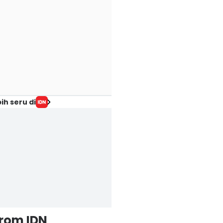
ih seru di
from IDN