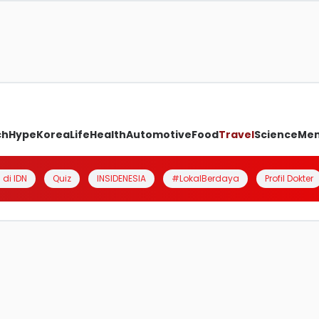
ch
Hype
Korea
Life
Health
Automotive
Food
Travel
Science
Me
 di IDN
Quiz
INSIDENESIA
#LokalBerdaya
Profil Dokter