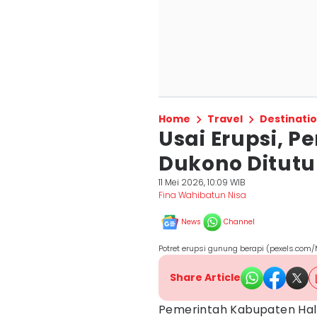
Home
Travel
Destinati
Usai Erupsi, 
Dukono Ditut
11 Mei 2026, 10:09 WIB
Fina Wahibatun Nisa
News
Channel
Potret erupsi gunung berapi (pexels.com/
Share Article
Pemerintah Kabupaten Hal