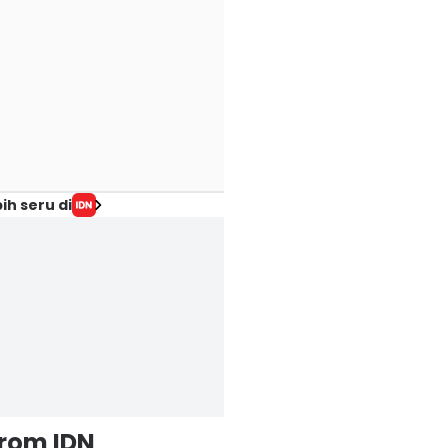
ih seru di
from IDN