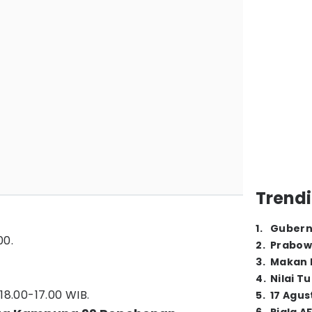
Trendi
1
.
Gubern
00.
2
.
Prabow
3
.
Makan B
4
.
Nilai T
 18.00-17.00 WIB.
5
.
17 Agus