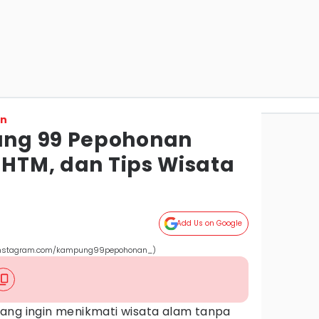
on
ng 99 Pepohonan
 HTM, dan Tips Wisata
Add Us on Google
(instagram.com/kampung99pepohonan_)
ang ingin menikmati wisata alam tanpa