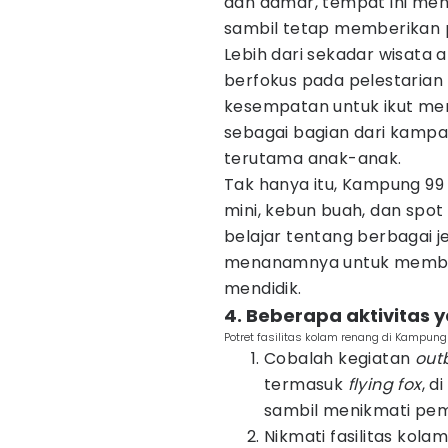
dan damar, tempat ini men
sambil tetap memberikan
Lebih dari sekadar wisata
berfokus pada pelestarian 
kesempatan untuk ikut men
sebagai bagian dari kampa
terutama anak-anak.
Tak hanya itu, Kampung 99
mini, kebun buah, dan spot
belajar tentang berbagai 
menanamnya untuk memberi
mendidik.
4. Beberapa aktivitas 
Potret fasilitas kolam renang di Kam
Cobalah kegiatan
out
termasuk
flying fox
, d
sambil menikmati pem
Nikmati fasilitas kol