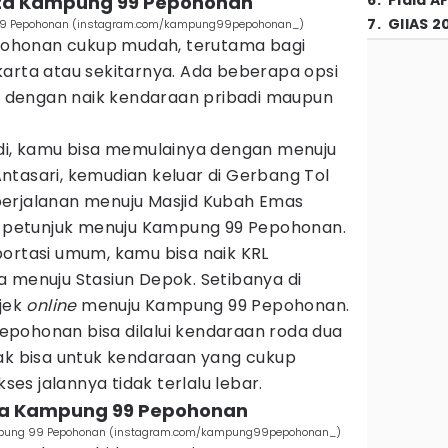
ata Kampung 99 Pepohonan
6
.
Piala A
7
.
GIIAS 2
 99 Pepohonan (instagram.com/kampung99pepohonan_)
ohonan cukup mudah, terutama bagi
karta atau sekitarnya. Ada beberapa opsi
ik dengan naik kendaraan pribadi maupun
adi, kamu bisa memulainya dengan menuju
ntasari, kemudian keluar di Gerbang Tol
n perjalanan menuju Masjid Kubah Emas
petunjuk menuju Kampung 99 Pepohonan.
portasi umum, kamu bisa naik KRL
a menuju Stasiun Depok. Setibanya di
ojek
online
menuju Kampung 99 Pepohonan.
pohonan bisa dilalui kendaraan roda dua
dak bisa untuk kendaraan yang cukup
kses jalannya tidak terlalu lebar.
sata Kampung 99 Pepohonan
 Kampung 99 Pepohonan (instagram.com/kampung99pepohonan_)