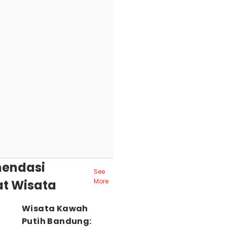
endasi
See
t Wisata
More
Wisata Kawah
Putih Bandung: