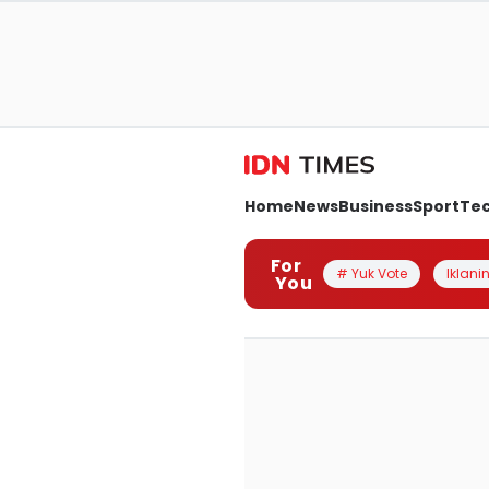
Home
News
Business
Sport
Te
For
# Yuk Vote
Iklanin
You