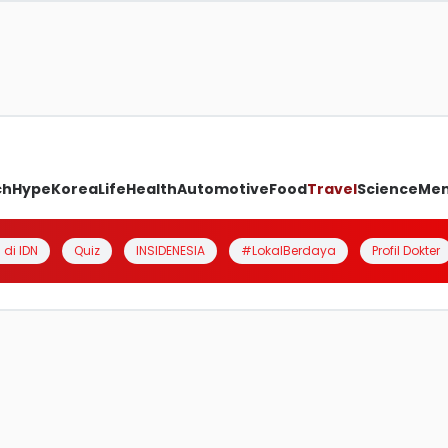
ch
Hype
Korea
Life
Health
Automotive
Food
Travel
Science
Me
 di IDN
Quiz
INSIDENESIA
#LokalBerdaya
Profil Dokter