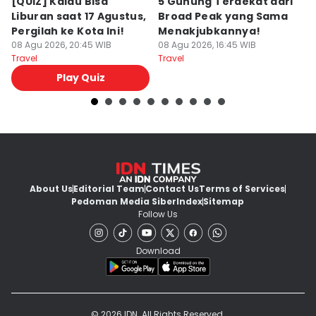
[QUIZ] Kalau Bisa
5 Gunung Terdekat dari
5
Liburan saat 17 Agustus,
Broad Peak yang Sama
P
Pergilah ke Kota Ini!
Menakjubkannya!
y
08 Agu 2026, 20:45 WIB
08 Agu 2026, 16:45 WIB
08
Travel
Travel
Tr
Play Quiz
About Us
Editorial Team
Contact Us
Terms of Services
Pedoman Media Siber
Index
Sitemap
Follow Us
Download
© 2026 IDN. All Rights Reserved.