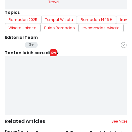
Travel
Topics
Ramadan 2025
Tempat Wisata
Ramadan 1446 H
travel
Wisata Jakarta
Bulan Ramadan
rekomendasi wisata
wi
Editorial Team
3+
Editor
Tonton lebih seru di
Dhiya Awlia Azzahra
Editor
Dewi Suci Rahayu
Editor
Eddy Rusmanto
Editor
Retno Rahayu
Related Articles
See More