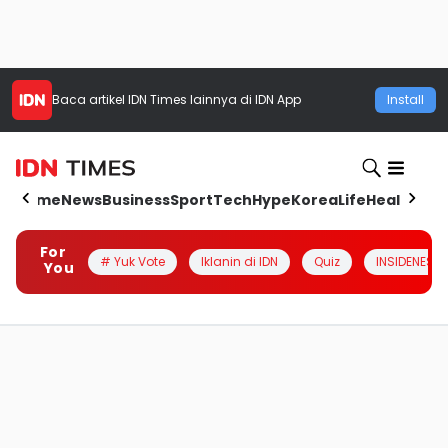
Baca artikel
IDN Times
lainnya di IDN App
Install
Home
News
Business
Sport
Tech
Hype
Korea
Life
Health
Aut
For
# Yuk Vote
Iklanin di IDN
Quiz
INSIDENESIA
You