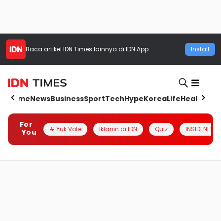
Baca artikel
IDN Times
lainnya di IDN App
Install
Home
News
Business
Sport
Tech
Hype
Korea
Life
Health
Aut
For
# Yuk Vote
Iklanin di IDN
Quiz
INSIDENESIA
You