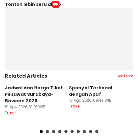
Tonton lebih seru di
Related Articles
See More
Jadwal dan Harga Tiket
Spanyol Terkenal
C
Pesawat Surabaya-
dengan Apa?
Fe
Bawean 2026
10 Agu 2026, 09:42 WIB
T
Travel
10 Agu 2026, 10:01 WIB
10
Travel
Tr