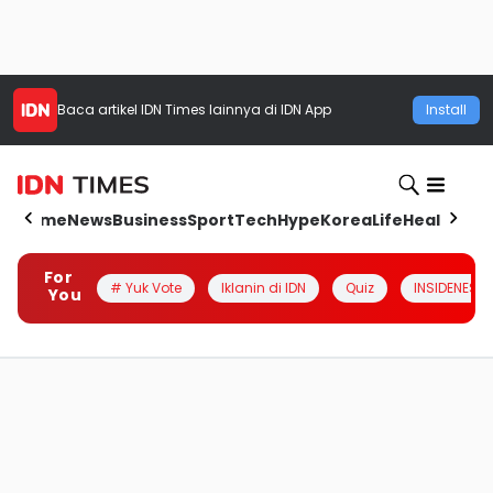
Baca artikel
IDN Times
lainnya di IDN App
Install
Home
News
Business
Sport
Tech
Hype
Korea
Life
Health
Aut
For
# Yuk Vote
Iklanin di IDN
Quiz
INSIDENESIA
You