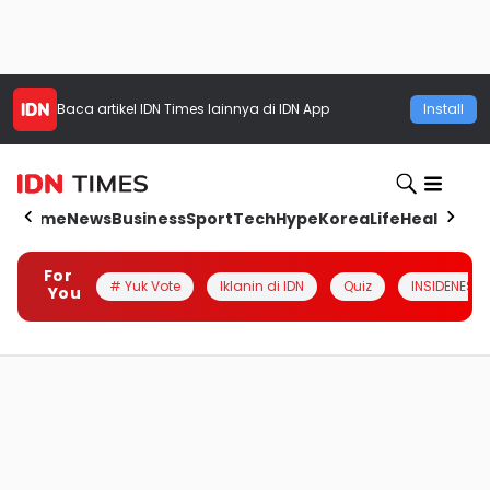
Baca artikel
IDN Times
lainnya di IDN App
Install
Home
News
Business
Sport
Tech
Hype
Korea
Life
Health
Aut
For
# Yuk Vote
Iklanin di IDN
Quiz
INSIDENESIA
You