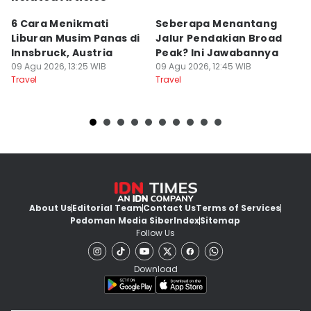
6 Cara Menikmati
Seberapa Menantang
5
Liburan Musim Panas di
Jalur Pendakian Broad
T
Innsbruck, Austria
Peak? Ini Jawabannya
y
09 Agu 2026, 13:25 WIB
09 Agu 2026, 12:45 WIB
T
09
Travel
Travel
Tr
About Us
Editorial Team
Contact Us
Terms of Services
Pedoman Media Siber
Index
Sitemap
Follow Us
Download