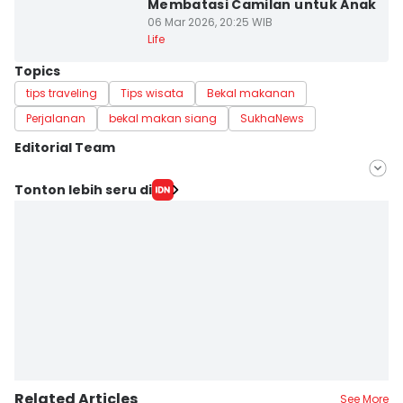
Membatasi Camilan untuk Anak
06 Mar 2026, 20:25 WIB
Life
Topics
tips traveling
Tips wisata
Bekal makanan
Perjalanan
bekal makan siang
SukhaNews
Editorial Team
Editor
Tonton lebih seru di
savira Ivanka
Editor
Nabila Inaya
Related Articles
See More