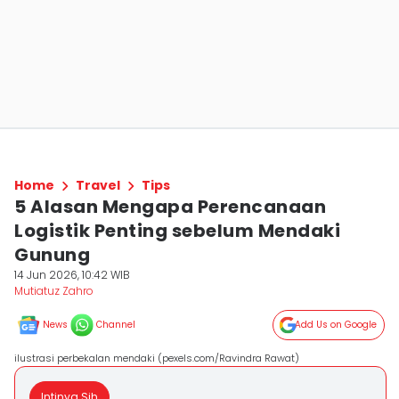
Home
Travel
Tips
5 Alasan Mengapa Perencanaan
Logistik Penting sebelum Mendaki
Gunung
14 Jun 2026, 10:42 WIB
Mutiatuz Zahro
News
Channel
Add Us on Google
ilustrasi perbekalan mendaki (pexels.com/Ravindra Rawat)
Intinya Sih