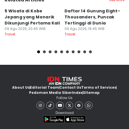
5 Wisata di Kobe
Daftar 14 Gunung Eight-
6
Jepang yang Menarik
Thousanders, Puncak
L
Dikunjungi Pertama Kali
Tertinggi di Dunia
I
09 Agu 2026, 20:45 WIB
09 Agu 2026, 19:45 WIB
09
Travel
Travel
Tr
About Us
Editorial Team
Contact Us
Terms of Services
Pedoman Media Siber
Index
Sitemap
Follow Us
Download