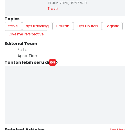
10 Jun 2026, 05:27 WIB
Travel
Topics
travel
tips traveling
Liburan
Tips Liburan
Logistik
m
Give me Perspective
Editorial Team
Editor
Agsa Tian
Tonton lebih seru di
Related Articles
See More