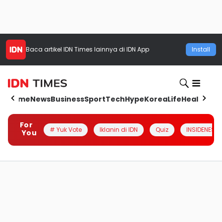
Baca artikel
IDN Times
lainnya di IDN App
Install
Home
News
Business
Sport
Tech
Hype
Korea
Life
Health
Aut
For
# Yuk Vote
Iklanin di IDN
Quiz
INSIDENESIA
You