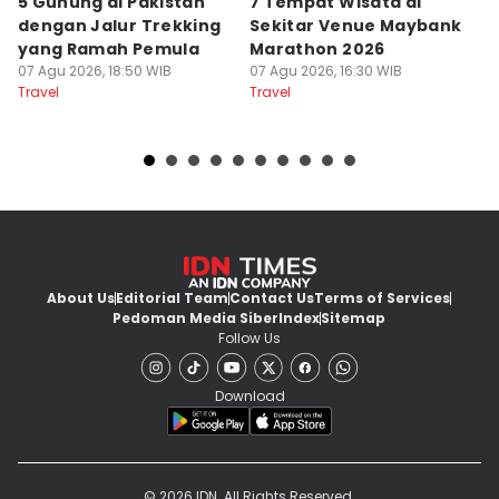
5 Gunung di Pakistan
7 Tempat Wisata di
L
dengan Jalur Trekking
Sekitar Venue Maybank
G
yang Ramah Pemula
Marathon 2026
P
07 Agu 2026, 18:50 WIB
07 Agu 2026, 16:30 WIB
d
07
Travel
Travel
Tr
About Us
Editorial Team
Contact Us
Terms of Services
Pedoman Media Siber
Index
Sitemap
Follow Us
Download
© 2026 IDN. All Rights Reserved.