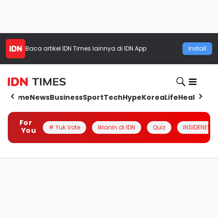
Baca artikel
IDN Times
lainnya di IDN App
Install
Home
News
Business
Sport
Tech
Hype
Korea
Life
Health
Aut
For
# Yuk Vote
Iklanin di IDN
Quiz
INSIDENESIA
You