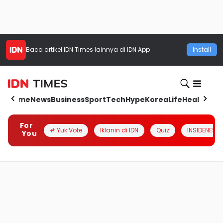
Baca artikel
IDN Times
lainnya di IDN App
Install
Home
News
Business
Sport
Tech
Hype
Korea
Life
Health
Aut
For
# Yuk Vote
Iklanin di IDN
Quiz
INSIDENESIA
You