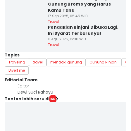
Gunung Bromo yang Harus
Kamu Tahu
17 Sep 2025, 05:45 WIB
Travel
Pendakian Rinjani Dibuka Lagi,
Ini Syarat Terbarunya!
11 Agu 2025, 16:30 WIB
Travel
Topics
Traveling
travel
mendaki gunung
Gunung Rinjani
wi
Divert me
Editorial Team
Editor
Dewi Suci Rahayu
Tonton lebih seru di