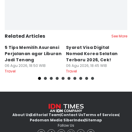
Related Articles
See More
5 Tips Memilih Asuransi
Syarat Visa Digital
R
Perjalanan agar Liburan
Nomad Korea Selatan
N
Jadi Tenang
Terbaru 2026, Cek!
U
06 Agu 2026, 18:50 WIB
06 Agu 2026, 18:45 WIB
A
06
Travel
Travel
Tr
About Us
Editorial Team
Contact Us
Terms of Services
Pedoman Media Siber
Index
Sitemap
Follow Us