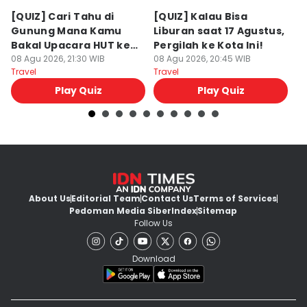
[QUIZ] Cari Tahu di
[QUIZ] Kalau Bisa
5
Gunung Mana Kamu
Liburan saat 17 Agustus,
B
Bakal Upacara HUT ke-
Pergilah ke Kota Ini!
M
81 RI!
08 Agu 2026, 21:30 WIB
08 Agu 2026, 20:45 WIB
08
Travel
Travel
Tr
Play Quiz
Play Quiz
About Us
Editorial Team
Contact Us
Terms of Services
Pedoman Media Siber
Index
Sitemap
Follow Us
Download