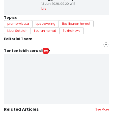
13 Jun 2026, 09:20 WIB
Life
Topics
promo wisata
tips traveling
tips liburan hemat
Libur Sekolah
liburan hemat
SukhaNews
Editorial Team
Editor
Tonton lebih seru di
savira Ivanka
Editor
Naufal Al Rahman
Related Articles
See More