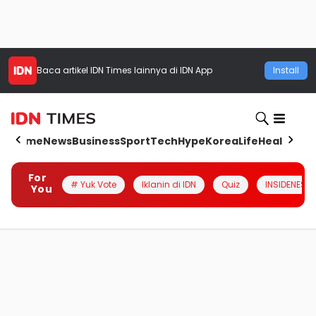
Baca artikel
IDN Times
lainnya di IDN App
Install
Home
News
Business
Sport
Tech
Hype
Korea
Life
Health
Aut
For
# Yuk Vote
Iklanin di IDN
Quiz
INSIDENESIA
You