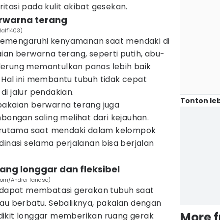
tasi pada kulit akibat gesekan.
rwarna terang
Ralf1403)
memengaruhi kenyamanan saat mendaki di
ian berwarna terang, seperti putih, abu-
derung memantulkan panas lebih baik
 Hal ini membantu tubuh tidak cepat
i jalur pendakian.
Tonton leb
pakaian berwarna terang juga
ngan saling melihat dari kejauhan.
terutama saat mendaki dalam kelompok
dinasi selama perjalanan bisa berjalan
yang longgar dan fleksibel
com/Andrei Tanase)
t dapat membatasi gerakan tubuh saat
tau berbatu. Sebaliknya, pakaian dengan
More 
ikit longgar memberikan ruang gerak