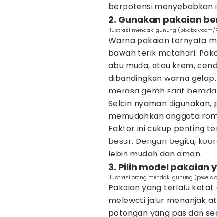
berpotensi menyebabkan iri
2. Gunakan pakaian be
ilustrasi mendaki gunung (pixabay.com/
Warna pakaian ternyata 
bawah terik matahari. Paka
abu muda, atau krem, cen
dibandingkan warna gelap.
merasa gerah saat berada d
Selain nyaman digunakan, 
memudahkan anggota rombo
Faktor ini cukup penting 
besar. Dengan begitu, koor
lebih mudah dan aman.
3. Pilih model pakaian 
ilustrasi orang mendaki gunung (pexels.
Pakaian yang terlalu keta
melewati jalur menanjak a
potongan yang pas dan sed