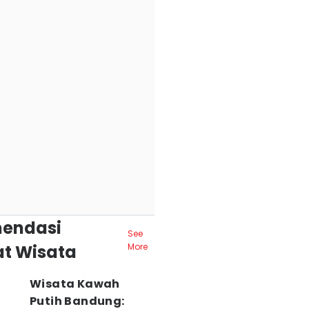
endasi
See
t Wisata
More
Wisata Kawah
Putih Bandung: