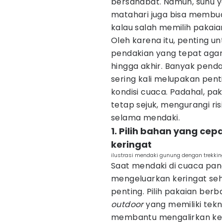
bersahabat. Namun, suhu ya
matahari juga bisa membua
kalau salah memilih pakaia
Oleh karena itu, penting 
pendakian yang tepat agar
hingga akhir. Banyak penda
sering kali melupakan pen
kondisi cuaca. Padahal, p
tetap sejuk, mengurangi ris
selama mendaki.
1. Pilih bahan yang c
keringat
ilustrasi mendaki gunung dengan trekkin
Saat mendaki di cuaca pan
mengeluarkan keringat seh
penting. Pilih pakaian berb
outdoor
yang memiliki tekn
membantu mengalirkan keri