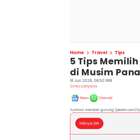
Home
Travel
Tips
5 Tips Memili
di Musim Pan
18 Jun 2026, 08:50 WIB
Sinta Listiyana
News
Channel
ilustrasi mendaki gunung (pexels.com/Q
Intinya Sih