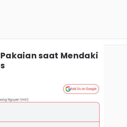
h Pakaian saat Mendaki
as
Add Us on Google
uang Nguyen Vinh)