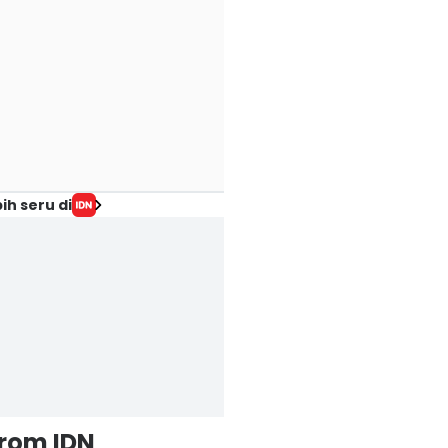
ih seru di
from IDN