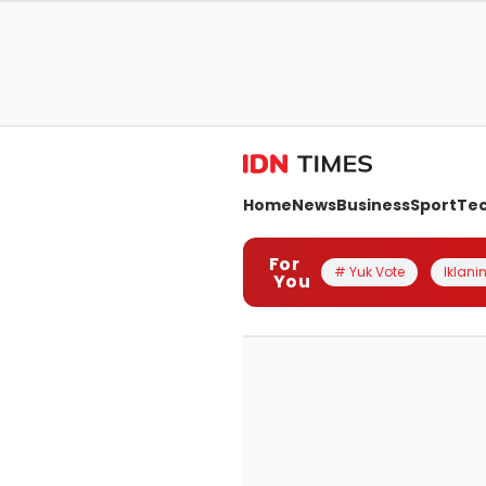
Home
News
Business
Sport
Te
For
# Yuk Vote
Iklanin
You