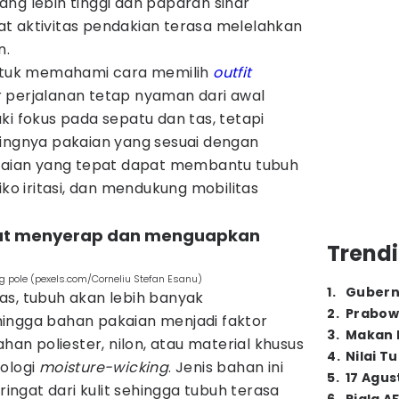
ng lebih tinggi dan paparan sinar
t aktivitas pendakian terasa melelahkan
n.
untuk memahami cara memilih
outfit
 perjalanan tetap nyaman dari awal
ki fokus pada sepatu dan tas, tetapi
tingnya pakaian yang sesuai dengan
akaian yang tepat dapat membantu tubuh
iko iritasi, dan mendukung mobilitas
epat menyerap dan menguapkan
Trendi
g pole (pexels.com/Corneliu Stefan Esanu)
1
.
Gubern
as, tubuh akan lebih banyak
2
.
Prabow
ingga bahan pakaian menjadi faktor
3
.
Makan B
ahan poliester, nilon, atau material khusus
4
.
Nilai T
ologi
moisture-wicking
. Jenis bahan ini
5
.
17 Agus
ngat dari kulit sehingga tubuh terasa