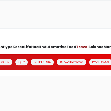
ch
Hype
Korea
Life
Health
Automotive
Food
Travel
Science
Me
 di IDN
Quiz
INSIDENESIA
#LokalBerdaya
Profil Dokter