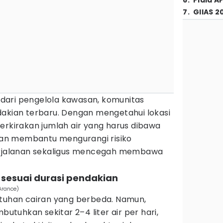
6
.
Piala A
7
.
GIIAS 2
h dari pengelola kawasan, komunitas
dakian terbaru. Dengan mengetahui lokasi
erkirakan jumlah air yang harus dibawa
akan membantu mengurangi risiko
perjalanan sekaligus mencegah membawa
r sesuai durasi pendakian
Arance)
utuhan cairan yang berbeda. Namun,
uhkan sekitar 2–4 liter air per hari,