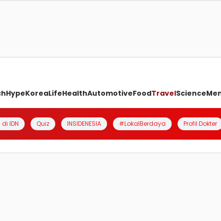
ch
Hype
Korea
Life
Health
Automotive
Food
Travel
Science
Me
 di IDN
Quiz
INSIDENESIA
#LokalBerdaya
Profil Dokter