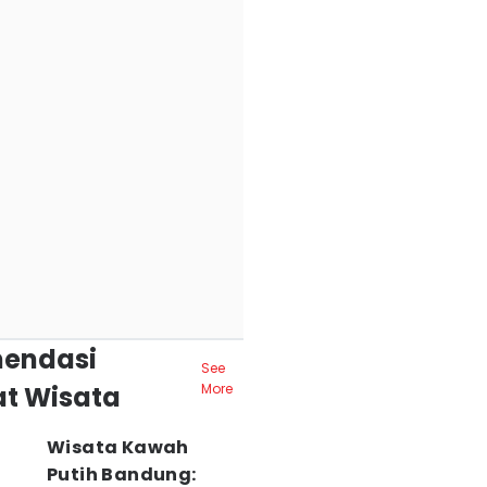
endasi
See
t Wisata
More
Wisata Kawah
Putih Bandung: