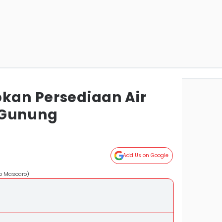
pkan Persediaan Air
 Gunung
Add Us on Google
io Mascaro)