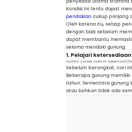
penyebab utama stamina m
Kondisi ini tentu dapat me
pendakian
cukup panjang 
Oleh karena itu, setiap pe
dengan baik sebelum memula
dapat membantu memastika
selama mendaki gunung.
1. Pelajari ketersediaa
ilustrasi sumber mata air (pexels.com/D
Sebelum berangkat, cari inf
Beberapa gunung memiliki 
tahun. Sementara gunung l
atau bahkan tidak ada sam