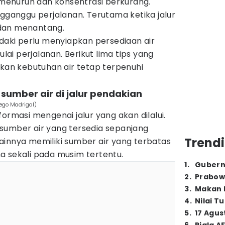
enurun dan konsentrasi berkurang.
ngganggu perjalanan. Terutama ketika jalur
dan menantang.
ndaki perlu menyiapkan persediaan air
i perjalanan. Berikut lima tips yang
n kebutuhan air tetap terpenuhi
n sumber air di jalur pendakian
iego Madrigal)
ormasi mengenai jalur yang akan dilalui.
sumber air yang tersedia sepanjang
Trendi
ainnya memiliki sumber air yang terbatas
a sekali pada musim tertentu.
1
.
Gubern
2
.
Prabow
3
.
Makan B
4
.
Nilai T
5
.
17 Agus