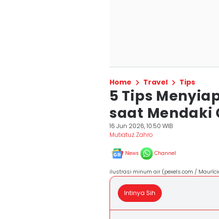
Home
Travel
Tips
5 Tips Menyia
saat Mendaki
16 Jun 2026, 10:50 WIB
Mutiatuz Zahro
News
Channel
ilustrasi minum air (pexels.com / Mauríc
Intinya Sih