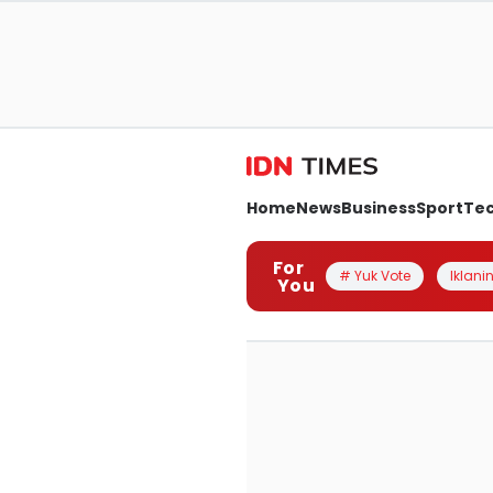
Home
News
Business
Sport
Te
For
# Yuk Vote
Iklanin
You