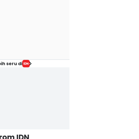
ih seru di
from IDN