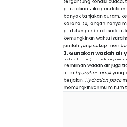
tergantung kondisi cuaca, t
pendakian. Jika pendakian 
banyak tanjakan curam, ke
Karena itu, jangan hanya 
perhitungan berdasarkan l
kemungkinan waktu istiraha
jumlah yang cukup membua
3. Gunakan wadah air 
ilustrasi tumbler (unsplash.com/Bluewa
Pemilihan wadah air juga t
atau
hydration pack
yang k
berjalan.
Hydration pack
me
memungkinkanmu minum t