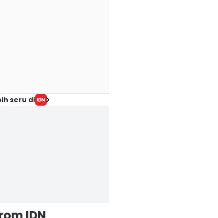
ih seru di
from IDN