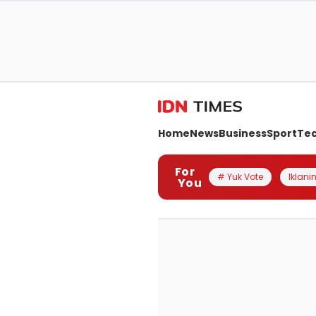
Home
News
Business
Sport
Te
For
# Yuk Vote
Iklanin
You