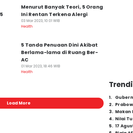
Menurut Banyak Teori, 5 Orang
 5
Ini Rentan Terkena Alergi
03 Mar 2023, 10:01 WIB
Health
5 Tanda Penuaan Dini Akibat
Berlama-lama di Ruang Ber-
AC
01 Mar 2023, 18:46 WIB
Health
Trendi
1
.
Gubern
Load More
2
.
Prabow
3
.
Makan B
4
.
Nilai T
5
.
17 Agus