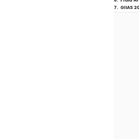
6
.
Piala A
7
.
GIIAS 2