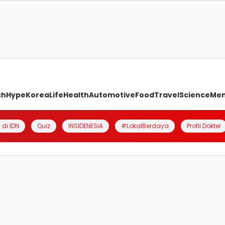
ch
Hype
Korea
Life
Health
Automotive
Food
Travel
Science
Me
 di IDN
Quiz
INSIDENESIA
#LokalBerdaya
Profil Dokter