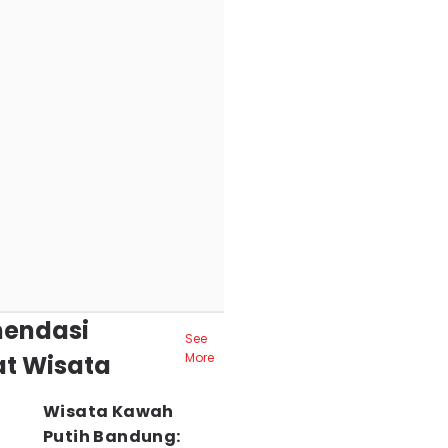
endasi
See
t Wisata
More
Wisata Kawah
Putih Bandung: