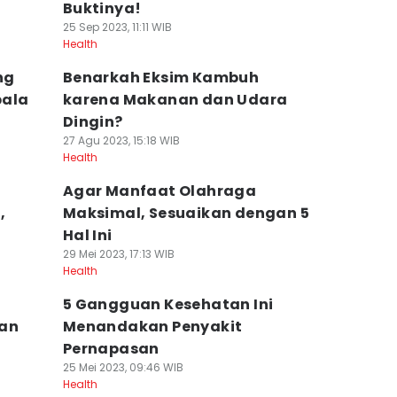
Buktinya!
25 Sep 2023, 11:11 WIB
Health
ng
Benarkah Eksim Kambuh
pala
karena Makanan dan Udara
Dingin?
27 Agu 2023, 15:18 WIB
Health
Agar Manfaat Olahraga
,
Maksimal, Sesuaikan dengan 5
Hal Ini
29 Mei 2023, 17:13 WIB
Health
5 Gangguan Kesehatan Ini
ran
Menandakan Penyakit
Pernapasan
25 Mei 2023, 09:46 WIB
Health