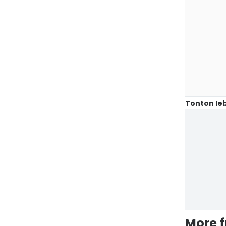
Tonton leb
More 