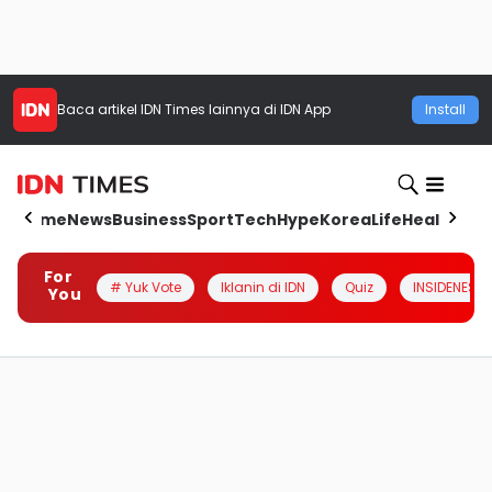
Baca artikel
IDN Times
lainnya di IDN App
Install
Home
News
Business
Sport
Tech
Hype
Korea
Life
Health
Aut
For
# Yuk Vote
Iklanin di IDN
Quiz
INSIDENESIA
You