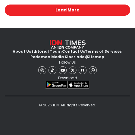
Load More
About Us
Editorial Team
Contact Us
Terms of Services
Pedoman Media Siber
Index
Sitemap
Follow Us
Download
© 2026 IDN. All Rights Reserved.