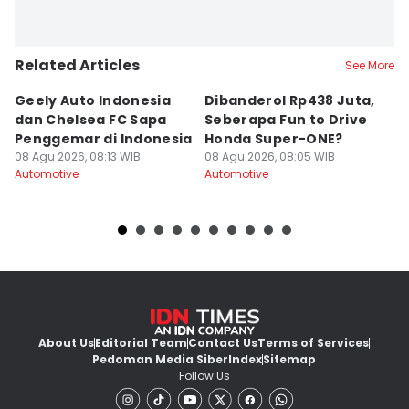
Related Articles
See More
Geely Auto Indonesia
Dibanderol Rp438 Juta,
I
dan Chelsea FC Sapa
Seberapa Fun to Drive
di
Penggemar di Indonesia
Honda Super-ONE?
h
08 Agu 2026, 08:13 WIB
08 Agu 2026, 08:05 WIB
08
Automotive
Automotive
Au
About Us
Editorial Team
Contact Us
Terms of Services
Pedoman Media Siber
Index
Sitemap
Follow Us