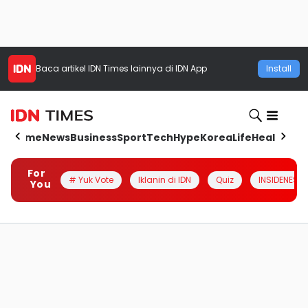
Baca artikel
IDN Times
lainnya di IDN App
Install
Home
News
Business
Sport
Tech
Hype
Korea
Life
Health
Aut
For
# Yuk Vote
Iklanin di IDN
Quiz
INSIDENESIA
You