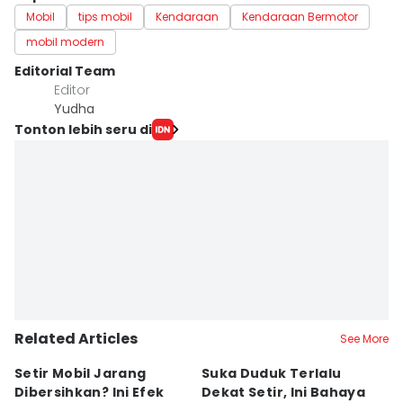
Mobil
tips mobil
Kendaraan
Kendaraan Bermotor
mobil modern
Editorial Team
Editor
Yudha ‎
Tonton lebih seru di
Related Articles
See More
Setir Mobil Jarang
Suka Duduk Terlalu
J
Dibersihkan? Ini Efek
Dekat Setir, Ini Bahaya
5