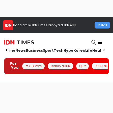
Baca artikel
IDN Times
lainnya di IDN App
Install
Home
News
Business
Sport
Tech
Hype
Korea
Life
Health
Aut
For
# Yuk Vote
Iklanin di IDN
Quiz
INSIDENESIA
You