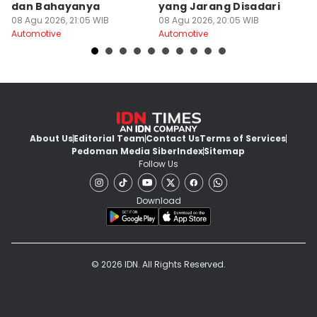
dan Bahayanya
yang Jarang Disadari
M
08 Agu 2026, 21:05 WIB
08 Agu 2026, 20:05 WIB
M
08
Automotive
Automotive
Au
About Us
Editorial Team
Contact Us
Terms of Services
Pedoman Media Siber
Index
Sitemap
Follow Us
Download
© 2026 IDN. All Rights Reserved.