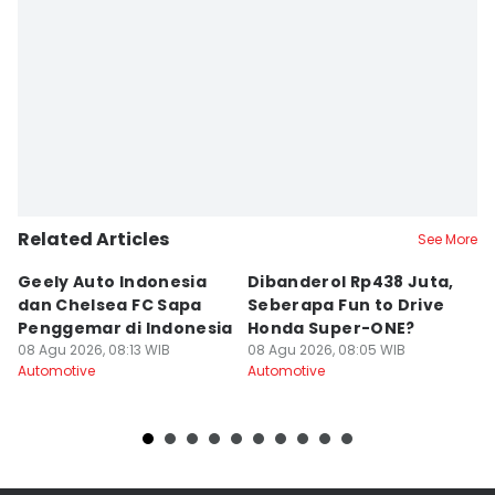
Related Articles
See More
Geely Auto Indonesia
Dibanderol Rp438 Juta,
I
dan Chelsea FC Sapa
Seberapa Fun to Drive
di
Penggemar di Indonesia
Honda Super-ONE?
h
08 Agu 2026, 08:13 WIB
08 Agu 2026, 08:05 WIB
08
Automotive
Automotive
Au