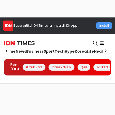
Baca artikel
IDN Times
lainnya di IDN App
Install
Home
News
Business
Sport
Tech
Hype
Korea
Life
Health
Aut
For
# Yuk Vote
Iklanin di IDN
Quiz
INSIDENESIA
You