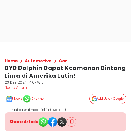
Home
Automotive
Car
BYD Dolphin Dapat Keamanan Bintang
Lima di Amerika Latin!
23 Des 2024, 14:07 WIB
Ndoro Anom
News
Channel
Add Us on Google
Ilustrasi baterai mobil listrik (byd.com)
Share Article