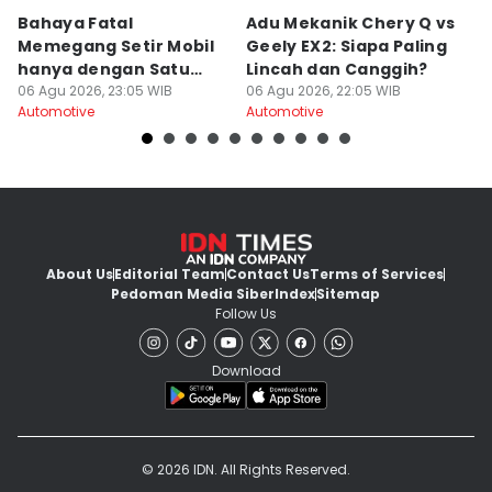
Bahaya Fatal
Adu Mekanik Chery Q vs
K
Memegang Setir Mobil
Geely EX2: Siapa Paling
M
hanya dengan Satu
Lincah dan Canggih?
M
Tangan
06 Agu 2026, 23:05 WIB
06 Agu 2026, 22:05 WIB
K
06
Automotive
Automotive
Au
About Us
Editorial Team
Contact Us
Terms of Services
Pedoman Media Siber
Index
Sitemap
Follow Us
Download
© 2026 IDN. All Rights Reserved.