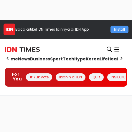
Baca artikel
IDN Times
lainnya di IDN App
Install
Home
News
Business
Sport
Tech
Hype
Korea
Life
Health
Aut
For
# Yuk Vote
Iklanin di IDN
Quiz
INSIDENESIA
You