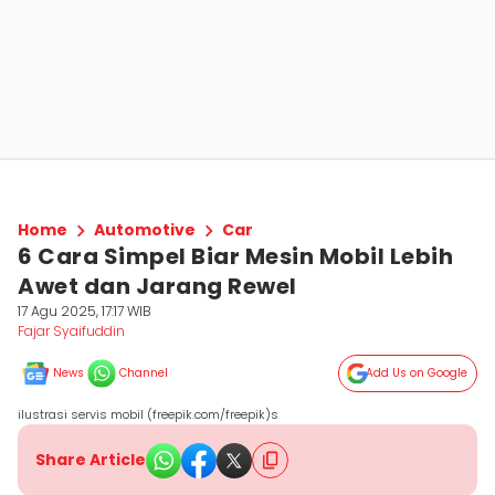
Home
Automotive
Car
6 Cara Simpel Biar Mesin Mobil Lebih
Awet dan Jarang Rewel
17 Agu 2025, 17:17 WIB
Fajar Syaifuddin
News
Channel
Add Us on Google
ilustrasi servis mobil (freepik.com/freepik)s
Share Article