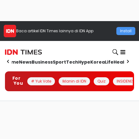
Baca artikel
IDN Times
lainnya di IDN App
Install
Home
News
Business
Sport
Tech
Hype
Korea
Life
Health
Aut
For
# Yuk Vote
Iklanin di IDN
Quiz
INSIDENESIA
You