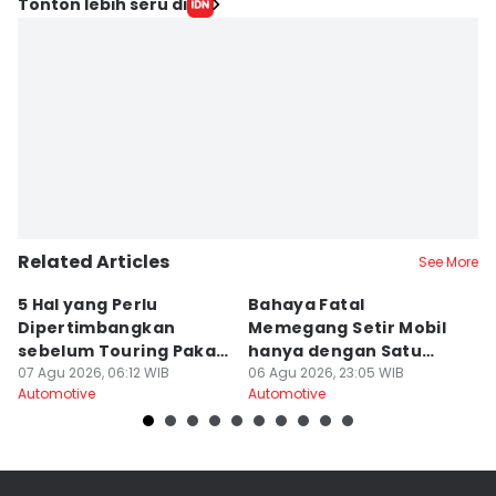
Tonton lebih seru di
Related Articles
See More
5 Hal yang Perlu
Bahaya Fatal
A
Dipertimbangkan
Memegang Setir Mobil
Ge
sebelum Touring Pakai
hanya dengan Satu
L
Motor Matic
07 Agu 2026, 06:12 WIB
Tangan
06 Agu 2026, 23:05 WIB
06
Automotive
Automotive
Au