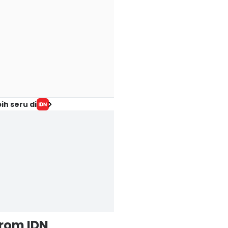
ih seru di
from IDN