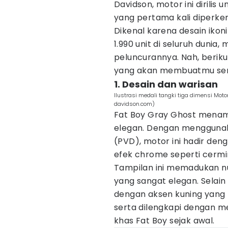
Davidson, motor ini dirili
yang pertama kali diperke
Dikenal karena desain ikon
1.990 unit di seluruh dunia
peluncurannya. Nah, berik
yang akan membuatmu se
1. Desain dan warisan
Ilustrasi medali tangki tiga dimensi Mot
davidson.com)
Fat Boy Gray Ghost menam
elegan. Dengan menggunaka
(PVD), motor ini hadir den
efek chrome seperti cermi
Tampilan ini memadukan n
yang sangat elegan. Selain 
dengan aksen kuning yang te
serta dilengkapi dengan med
khas Fat Boy sejak awal.