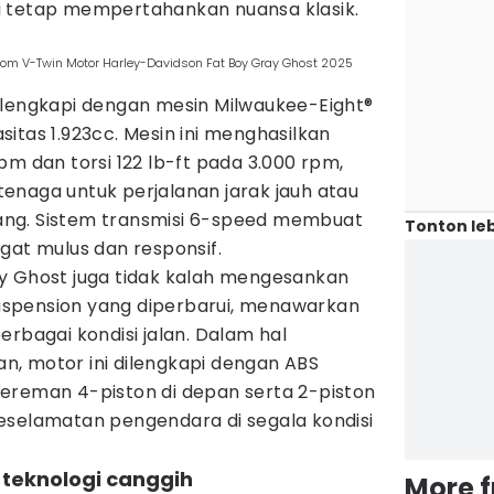
i tetap mempertahankan nuansa klasik.
stom V-Twin Motor Harley-Davidson Fat Boy Gray Ghost 2025
ilengkapi dengan mesin Milwaukee-Eight®
itas 1.923cc. Mesin ini menghasilkan
pm dan torsi 122 lb-ft pada 3.000 rpm,
enaga untuk perjalanan jarak jauh atau
ng. Sistem transmisi 6-speed membuat
Tonton leb
gat mulus dan responsif.
y Ghost juga tidak kalah mengesankan
spension yang diperbarui, menawarkan
erbagai kondisi jalan. Dalam hal
, motor ini dilengkapi dengan ABS
ereman 4-piston di depan serta 2-piston
eselamatan pengendara di segala kondisi
 teknologi canggih
More 