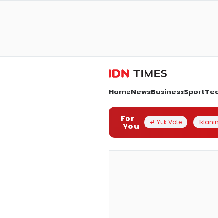
Home
News
Business
Sport
Te
For
# Yuk Vote
Iklanin
You