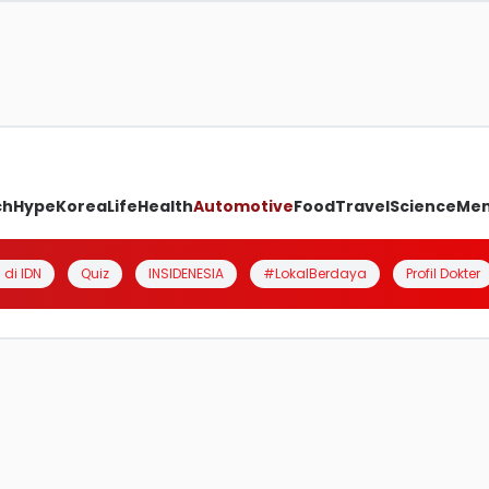
ch
Hype
Korea
Life
Health
Automotive
Food
Travel
Science
Me
 di IDN
Quiz
INSIDENESIA
#LokalBerdaya
Profil Dokter