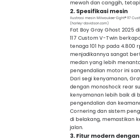
mewah dan canggih, tetap
2. Spesifikasi mesin
Ilustrasi mesin Milwaukee-Eight® 117 Cu
(harley-davidson.com)
Fat Boy Gray Ghost 2025 d
117 Custom V-Twin berkapas
tenaga 101 hp pada 4.800 r
menjadikannya sangat bert
medan yang lebih menanta
pengendalian motor ini san
Dari segi kenyamanan, Gra
dengan monoshock rear su
kenyamanan lebih baik di b
pengendalian dan keamanan
Cornering dan sistem peng
di belakang, memastikan k
jalan.
3. Fitur modern dengan