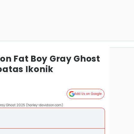
on Fat Boy Gray Ghost
batas Ikonik
Add Us on Google
 Gray Ghost 2025 (harley-davidson.com)