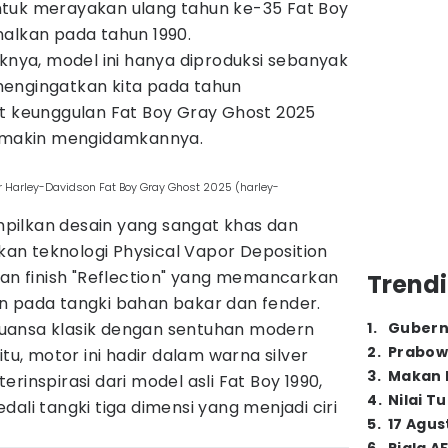
s untuk merayakan ulang tahun ke-35 Fat Boy
nalkan pada tahun 1990.
iknya, model ini hanya diproduksi sebanyak
, mengingatkan kita pada tahun
ut keunggulan Fat Boy Gray Ghost 2025
makin mengidamkannya.
or Harley-Davidson Fat Boy Gray Ghost 2025 (harley-
pilkan desain yang sangat khas dan
n teknologi Physical Vapor Deposition
gan finish "Reflection" yang memancarkan
Trendi
n pada tangki bahan bakar dan fender.
uansa klasik dengan sentuhan modern
1
.
Gubern
2
.
Prabow
itu, motor ini hadir dalam warna silver
3
.
Makan B
rinspirasi dari model asli Fat Boy 1990,
4
.
Nilai T
ali tangki tiga dimensi yang menjadi ciri
5
.
17 Agus