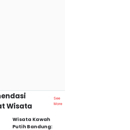
endasi
See
t Wisata
More
Wisata Kawah
Putih Bandung: