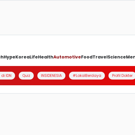
ch
Hype
Korea
Life
Health
Automotive
Food
Travel
Science
Me
 di IDN
Quiz
INSIDENESIA
#LokalBerdaya
Profil Dokter