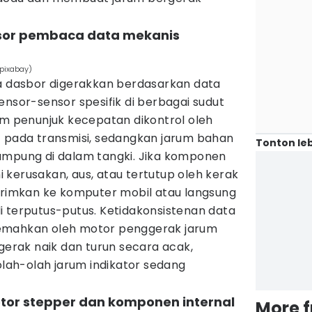
nsor pembaca data mekanis
/pixabay)
da dasbor digerakkan berdasarkan data
ensor-sensor spesifik di berbagai sudut
um penunjuk kecepatan dikontrol oleh
 pada transmisi, sedangkan jarum bahan
Tonton leb
ampung di dalam tangki. Jika komponen
kerusakan, aus, atau tertutup oleh kerak
kirimkan ke komputer mobil atau langsung
i terputus-putus. Ketidakonsistenan data
erjemahkan oleh motor penggerak jarum
rgerak naik dan turun secara acak,
eolah-olah jarum indikator sedang
otor stepper dan komponen internal
More 