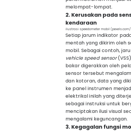
melompat-lompat.
2. Kerusakan pada se
kendaraan
ilustrasi speedometer mobil (pexels.com
Setiap jarum indikator pa
mentah yang dikirim oleh s
mobil. Sebagai contoh, jar
vehicle speed sensor
(VSS)
bakar digerakkan oleh pel
sensor tersebut mengalami 
dan kotoran, data yang di
ke panel instrumen menjad
elektrikal inilah yang dit
sebagai instruksi untuk be
menciptakan ilusi visual s
mengalami keguncangan.
3. Kegagalan fungsi m