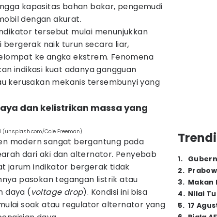
hingga kapasitas bahan bakar, pengemudi
mobil dengan akurat.
ndikator tersebut mulai menunjukkan
i bergerak naik turun secara liar,
 melompat ke angka ekstrem. Fenomena
kan indikasi kuat adanya gangguan
atau kerusakan mekanis tersembunyi yang
aya dan kelistrikan massa yang
l (unsplash.com/Cole Freeman)
Trendi
umen modern sangat bergantung pada
 searah dari aki dan alternator. Penyebab
1
.
Gubern
t jarum indikator bergerak tidak
2
.
Prabow
ya pasokan tegangan listrik atau
3
.
Makan B
n daya (
voltage drop
). Kondisi ini bisa
4
.
Nilai T
 mulai soak atau regulator alternator yang
5
.
17 Agus