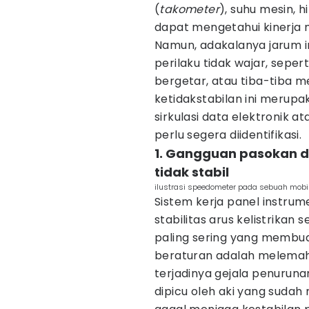
(
takometer
), suhu mesin, 
dapat mengetahui kinerja 
Namun, adakalanya jarum i
perilaku tidak wajar, sepert
bergetar, atau tiba-tiba
ketidakstabilan ini merupa
sirkulasi data elektronik 
perlu segera diidentifikasi.
1. Gangguan pasokan d
tidak stabil
ilustrasi speedometer pada sebuah mobi
Sistem kerja panel instr
stabilitas arus kelistrikan
paling sering yang membua
beraturan adalah melemahn
terjadinya gejala penuruna
dipicu oleh aki yang sudah