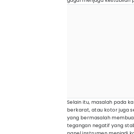
gagal menjaga kestabilan p
Selain itu, masalah pada k
berkarat, atau kotor juga s
yang bermasalah membuat si
tegangan negatif yang stabil
panel instrumen menjadi 