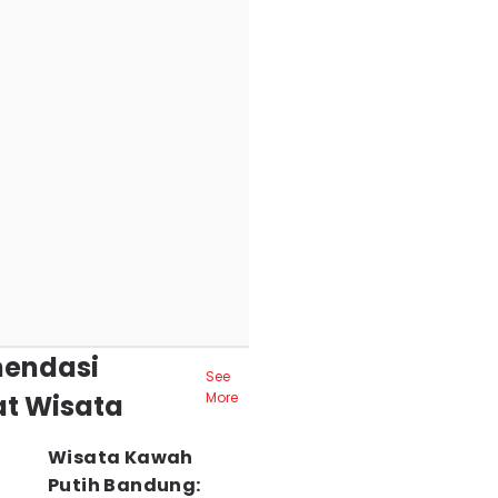
endasi
See
t Wisata
More
Wisata Kawah
Putih Bandung: