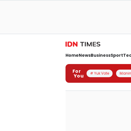
Home
News
Business
Sport
Te
For
# Yuk Vote
Iklanin
You