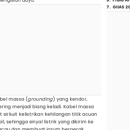
engisian daya.
6
.
Piala A
7
.
GIIAS 2
abel massa (
grounding
) yang kendor,
ering menjadi biang keladi. Kabel massa
rkuit kelistrikan kehilangan titik acuan
, sehingga sinyal listrik yang dikirim ke
kacau dan membuat jarum bergerak