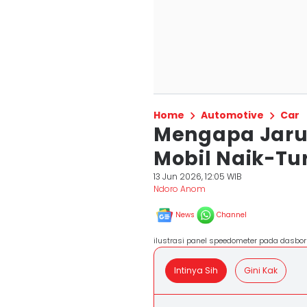
Home
Automotive
Car
Mengapa Jaru
Mobil Naik-Tur
13 Jun 2026, 12:05 WIB
Ndoro Anom
News
Channel
ilustrasi panel speedometer pada dasbo
Intinya Sih
Gini Kak