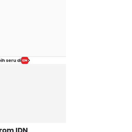
ih seru di
from IDN