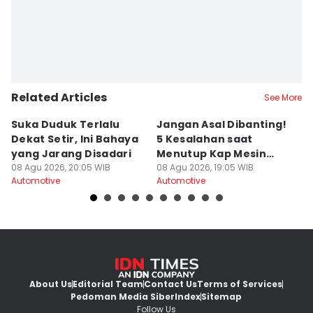
Related Articles
See More
Suka Duduk Terlalu
Jangan Asal Dibanting!
K
Dekat Setir, Ini Bahaya
5 Kesalahan saat
G
yang Jarang Disadari
Menutup Kap Mesin
A
08 Agu 2026, 20:05 WIB
Mobil
08 Agu 2026, 19:05 WIB
08
Automotive
Automotive
Au
About Us
Editorial Team
Contact Us
Terms of Services
Pedoman Media Siber
Index
Sitemap
Follow Us