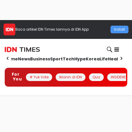
Baca artikel
IDN Times
lainnya di IDN App
Install
Home
News
Business
Sport
Tech
Hype
Korea
Life
Health
Aut
For
# Yuk Vote
Iklanin di IDN
Quiz
INSIDENESIA
You