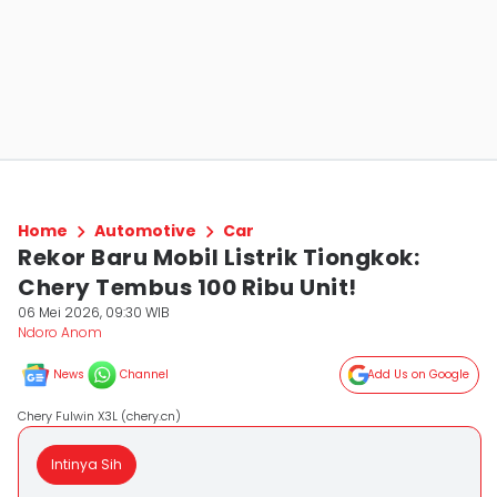
Home
Automotive
Car
Rekor Baru Mobil Listrik Tiongkok:
Chery Tembus 100 Ribu Unit!
06 Mei 2026, 09:30 WIB
Ndoro Anom
News
Channel
Add Us on Google
Chery Fulwin X3L (chery.cn)
Intinya Sih