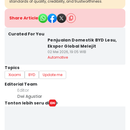
standards of quality, credibility, and trustworthiness.
Share Article
Curated For You
Penjualan Domestik BYD Lesu,
Ekspor Global Melejit
02 Mei 2026, 19:05 WIB
Automotive
Topics
Xiaomi
BYD
Update me
Editorial Team
Editor
Dwi Agustiar
Tonton lebih seru di