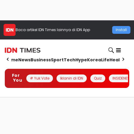
Baca artikel
IDN Times
lainnya di IDN App
Install
Home
News
Business
Sport
Tech
Hype
Korea
Life
Health
Aut
For
# Yuk Vote
Iklanin di IDN
Quiz
INSIDENESIA
You