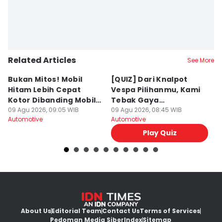
Related Articles
See More
Bukan Mitos! Mobil
[QUIZ] Dari Knalpot
K
Hitam Lebih Cepat
Vespa Pilihanmu, Kami
M
Kotor Dibanding Mobil
Tebak Gaya
M
Putih
09 Agu 2026, 09:05 WIB
Berkendaramu
09 Agu 2026, 08:45 WIB
09
Automotive
Automotive
Au
Play Quiz
About Us
Editorial Team
Contact Us
Terms of Services
Pedoman Media Siber
Index
Sitemap