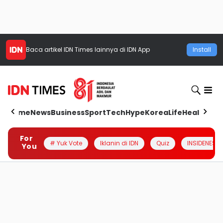
Baca artikel
IDN Times
lainnya di IDN App
Install
Home
News
Business
Sport
Tech
Hype
Korea
Life
Health
Aut
For
# Yuk Vote
Iklanin di IDN
Quiz
INSIDENESIA
You