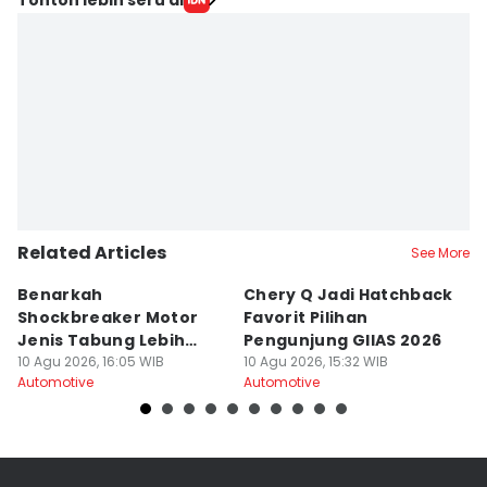
Related Articles
See More
Benarkah
Chery Q Jadi Hatchback
A
Shockbreaker Motor
Favorit Pilihan
K
Jenis Tabung Lebih
Pengunjung GIIAS 2026
Sa
Nyaman?
10 Agu 2026, 16:05 WIB
10 Agu 2026, 15:32 WIB
2
10
Automotive
Automotive
Au