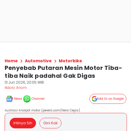
Home
Automotive
Motorbike
Penyebab Putaran Mesin Motor Tiba-
tiba Naik padahal Gak Digas
13 Jun 2026, 20:05 WIB
Ndoro Anom
News
Channel
Add Us on Google
ilustrasi knalpot motor (pexels.com/Gera Cejas)
Intinya Sih
Gini Kak